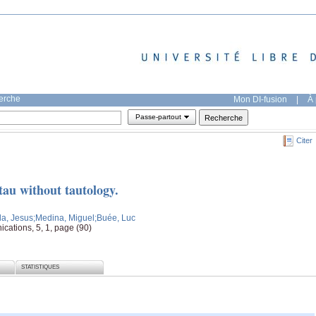
herche
Mon DI-fusion
|
À 
Passe-partout
Citer
tau without tautology.
la, Jesus
;Medina, Miguel
;Buée, Luc
ations, 5, 1, page (90)
STATISTIQUES