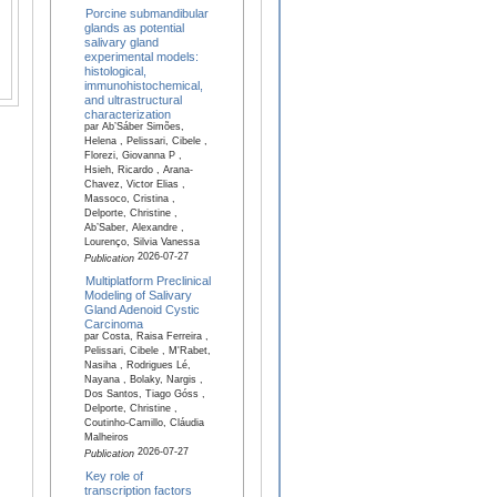
Porcine submandibular
glands as potential
salivary gland
experimental models:
histological,
immunohistochemical,
and ultrastructural
characterization
par Ab’Sáber Simões,
Helena , Pelissari, Cibele ,
Florezi, Giovanna P ,
Hsieh, Ricardo , Arana-
Chavez, Victor Elias ,
Massoco, Cristina ,
Delporte, Christine ,
Ab’Saber, Alexandre ,
Lourenço, Silvia Vanessa
2026-07-27
Publication
Multiplatform Preclinical
Modeling of Salivary
Gland Adenoid Cystic
Carcinoma
par Costa, Raisa Ferreira ,
Pelissari, Cibele , M'Rabet,
Nasiha , Rodrigues Lé,
Nayana , Bolaky, Nargis ,
Dos Santos, Tiago Góss ,
Delporte, Christine ,
Coutinho-Camillo, Cláudia
Malheiros
2026-07-27
Publication
Key role of
transcription factors