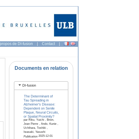
propos de DI-fusion
|
Contact
|
Documents en relation
DI-fusion
The Determinant of
Tau Spreading in
Alzheimer's Disease:
Dependent on Senile
Plaque, Neural Circuits,
or Spatial Proximity?
par Riku, Yuichi , Brion,
Jean Pierre , Ando, Kunie ,
Uchihara, Toshiki ,
Iwasaki, Yasushi
2025-12-01
Publication