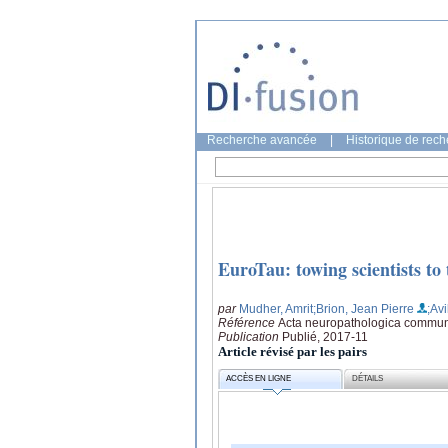
Recherche avancée
|
Historique de rec
EuroTau: towing scientists to 
par
Mudher, Amrit
;Brion, Jean Pierre
;Avi
Référence
Acta neuropathologica communic
Publication
Publié, 2017-11
Article révisé par les pairs
ACCÈS EN LIGNE
DÉTAILS