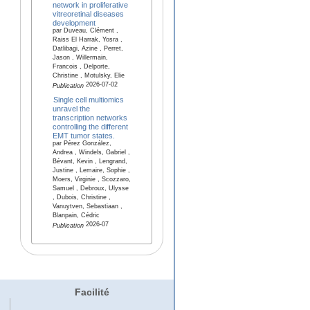
network in proliferative
vitreoretinal diseases
development
par Duveau, Clément ,
Raiss El Harrak, Yosra ,
Datlibagi, Azine , Perret,
Jason , Willermain,
Francois , Delporte,
Christine , Motulsky, Elie
2026-07-02
Publication
Single cell multiomics
unravel the
transcription networks
controlling the different
EMT tumor states.
par Pérez González,
Andrea , Windels, Gabriel ,
Bévant, Kevin , Lengrand,
Justine , Lemaire, Sophie ,
Moers, Virginie , Scozzaro,
Samuel , Debroux, Ulysse
, Dubois, Christine ,
Vanuytven, Sebastiaan ,
Blanpain, Cédric
2026-07
Publication
Facilité