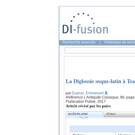
Recherche avancée
|
Historique de rec
La Diglossie osque-latin à Te
par
Dupraz, Emmanuel
Référence
L'Antiquite Classique, 86, page
Publication
Publié, 2017
Article révisé par les pairs
ACCÈS EN LIGNE
DÉTAILS