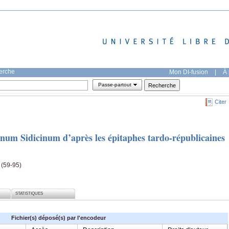
herche
Mon DI-fusion
|
À 
Passe-partout
Citer
anum Sidicinum d’après les épitaphes tardo-républicaines
 (59-95)
STATISTIQUES
Fichier(s) déposé(s) par l'encodeur