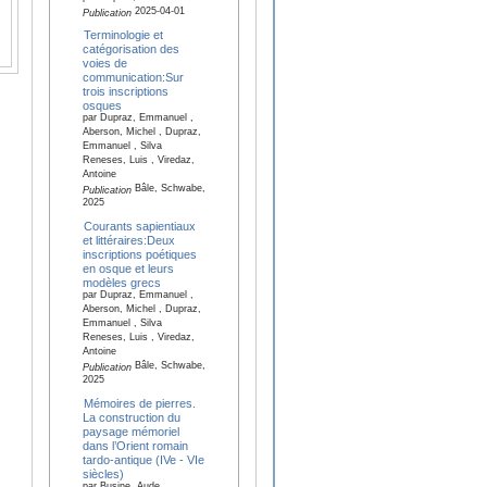
2025-04-01
Publication
Terminologie et
catégorisation des
voies de
communication:Sur
trois inscriptions
osques
par Dupraz, Emmanuel ,
Aberson, Michel , Dupraz,
Emmanuel , Silva
Reneses, Luis , Viredaz,
Antoine
Bâle, Schwabe,
Publication
2025
Courants sapientiaux
et littéraires:Deux
inscriptions poétiques
en osque et leurs
modèles grecs
par Dupraz, Emmanuel ,
Aberson, Michel , Dupraz,
Emmanuel , Silva
Reneses, Luis , Viredaz,
Antoine
Bâle, Schwabe,
Publication
2025
Mémoires de pierres.
La construction du
paysage mémoriel
dans l’Orient romain
tardo-antique (IVe - VIe
siècles)