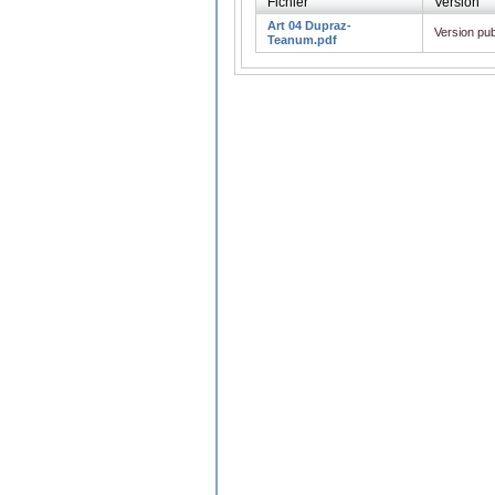
Fichier
Version
Art 04 Dupraz-
Version pub
Teanum.pdf