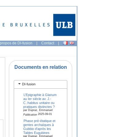
propos de DI-fusion
|
Contact
|
Documents en relation
DI-fusion
L’Epigraphie à Glanum
au Ier siècle av. J.-
C.:habitus unitaire ou
pratiques distinctes ?
par Dupraz, Emmanuel
2025-09-01
Publication
Phase pré-étatique et
gentes archaïques à
Gubbio d'après les
Tables Eugubines
par Dupraz, Emmanuel