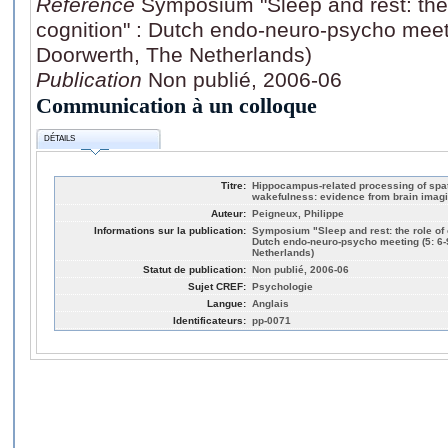
Référence
Symposium "Sleep and rest: the r
cognition" : Dutch endo-neuro-psycho meet
Doorwerth, The Netherlands)
Publication
Non publié, 2006-06
Communication à un colloque
DÉTAILS
Titre:
Hippocampus-related processing of spa
wakefulness: evidence from brain imagi
Auteur:
Peigneux, Philippe
Informations sur la publication:
Symposium "Sleep and rest: the role of o
Dutch endo-neuro-psycho meeting (5: 6-
Netherlands)
Statut de publication:
Non publié, 2006-06
Sujet CREF:
Psychologie
Langue:
Anglais
Identificateurs:
pp-0071