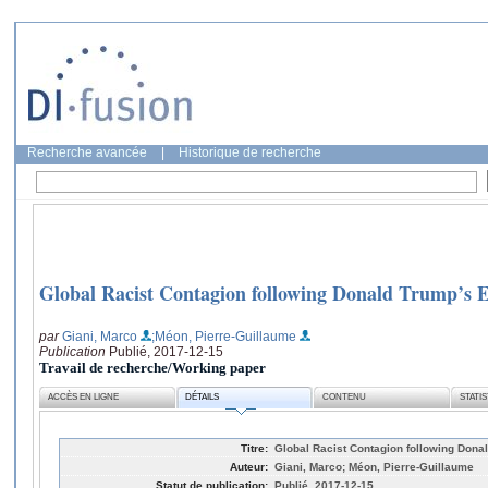
Recherche avancée
|
Historique de recherche
Global Racist Contagion following Donald Trump’s E
par
Giani, Marco
;Méon, Pierre-Guillaume
Publication
Publié, 2017-12-15
Travail de recherche/Working paper
ACCÈS EN LIGNE
DÉTAILS
CONTENU
STATI
Titre:
Global Racist Contagion following Dona
Auteur:
Giani, Marco; Méon, Pierre-Guillaume
Statut de publication:
Publié, 2017-12-15