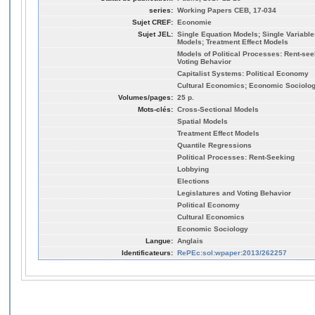
series:
Working Papers CEB, 17-034
Sujet CREF:
Economie
Sujet JEL:
Single Equation Models; Single Variable
Models; Treatment Effect Models
Models of Political Processes: Rent-see
Voting Behavior
Capitalist Systems: Political Economy
Cultural Economics; Economic Sociolo
Volumes/pages:
25 p.
Mots-clés:
Cross-Sectional Models
Spatial Models
Treatment Effect Models
Quantile Regressions
Political Processes: Rent-Seeking
Lobbying
Elections
Legislatures and Voting Behavior
Political Economy
Cultural Economics
Economic Sociology
Langue:
Anglais
Identificateurs:
RePEc:sol:wpaper:2013/262257