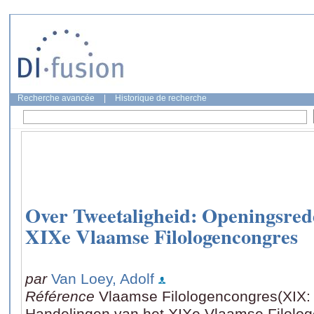
Recherche avancée
|
Historique de recherche
Over Tweetaligheid: Openingsred
XIXe Vlaamse Filologencongres
par
Van Loey, Adolf
Référence
Vlaamse Filologencongres(XIX: 
Handelingen van het XIXe Vlaamse Filolog