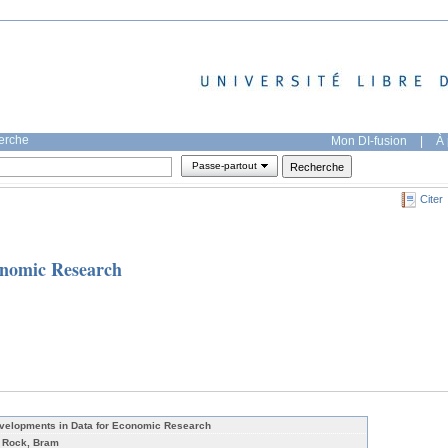
herche
Mon DI-fusion
|
À 
Passe-partout
Citer
onomic Research
velopments in Data for Economic Research
 Rock, Bram