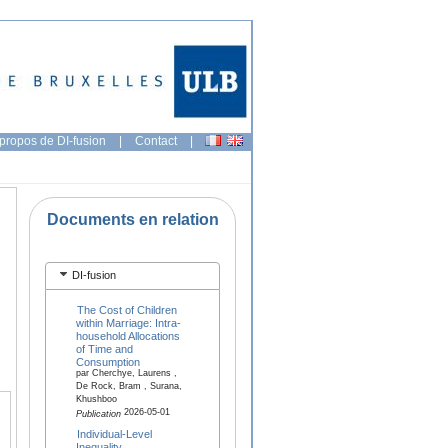
propos de DI-fusion
|
Contact
|
Documents en relation
DI-fusion
The Cost of Children
within Marriage: Intra-
household Allocations
of Time and
Consumption
par Cherchye, Laurens ,
De Rock, Bram , Surana,
Khushboo
2026-05-01
Publication
Individual-Level
Inequality