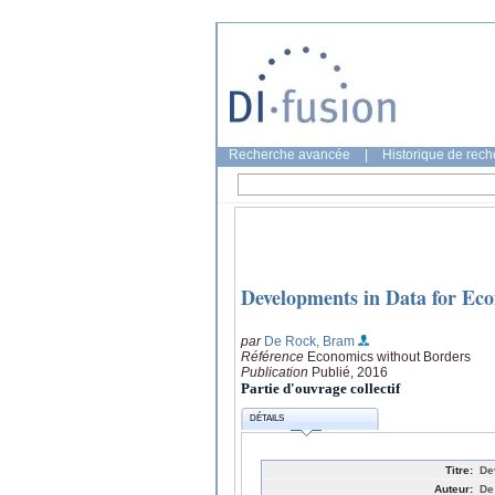
Recherche avancée
|
Historique de rec
Developments in Data for Ec
par
De Rock, Bram
Référence
Economics without Borders
Publication
Publié, 2016
Partie d'ouvrage collectif
DÉTAILS
Titre:
De
Auteur:
De