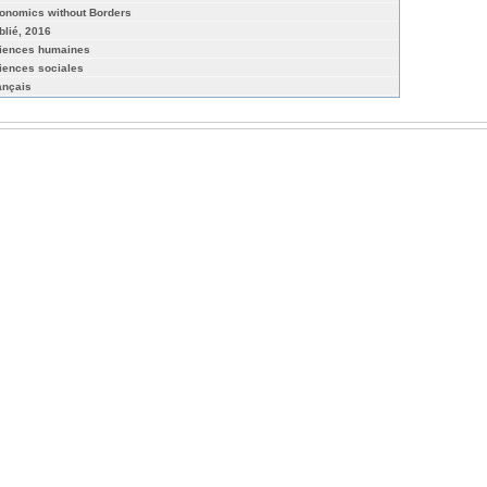
onomics without Borders
blié, 2016
iences humaines
iences sociales
ançais