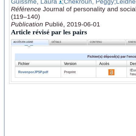
Guissmé, Laura
;Chekroun, Peggy
;Leidne
Référence
Journal of personality and socia
(119–140)
Publication
Publié, 2019-06-01
Article révisé par les pairs
ACCÈS EN LIGNE
DÉTAILS
CONTENU
STATI
Fichier(s) déposé(s) par l'enc
Fichier
Version
Accès
Des
Œuv
RovenporJPSP.pdf
Preprint
l'œ