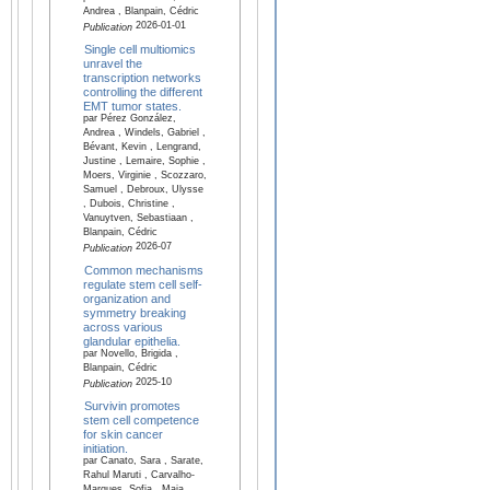
Andrea , Blanpain, Cédric
2026-01-01
Publication
Single cell multiomics
unravel the
transcription networks
controlling the different
EMT tumor states.
par Pérez González,
Andrea , Windels, Gabriel ,
Bévant, Kevin , Lengrand,
Justine , Lemaire, Sophie ,
Moers, Virginie , Scozzaro,
Samuel , Debroux, Ulysse
, Dubois, Christine ,
Vanuytven, Sebastiaan ,
Blanpain, Cédric
2026-07
Publication
Common mechanisms
regulate stem cell self-
organization and
symmetry breaking
across various
glandular epithelia.
par Novello, Brigida ,
Blanpain, Cédric
2025-10
Publication
Survivin promotes
stem cell competence
for skin cancer
initiation.
par Canato, Sara , Sarate,
Rahul Maruti , Carvalho-