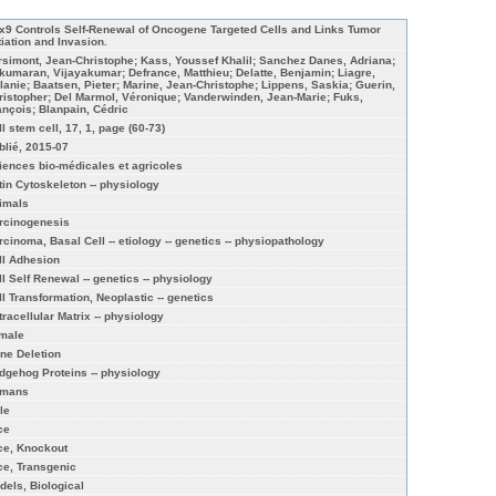
x9 Controls Self-Renewal of Oncogene Targeted Cells and Links Tumor
tiation and Invasion.
rsimont, Jean-Christophe; Kass, Youssef Khalil; Sanchez Danes, Adriana;
kumaran, Vijayakumar; Defrance, Matthieu; Delatte, Benjamin; Liagre,
lanie; Baatsen, Pieter; Marine, Jean-Christophe; Lippens, Saskia; Guerin,
ristopher; Del Marmol, Véronique; Vanderwinden, Jean-Marie; Fuks,
ançois; Blanpain, Cédric
l stem cell, 17, 1, page (60-73)
blié, 2015-07
iences bio-médicales et agricoles
tin Cytoskeleton -- physiology
imals
rcinogenesis
rcinoma, Basal Cell -- etiology -- genetics -- physiopathology
ll Adhesion
ll Self Renewal -- genetics -- physiology
ll Transformation, Neoplastic -- genetics
tracellular Matrix -- physiology
male
ne Deletion
dgehog Proteins -- physiology
mans
le
ce
ce, Knockout
ce, Transgenic
dels, Biological