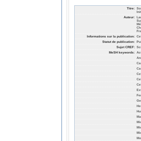
Titre:
So
Ini
Auteur:
La
Su
Mé
Ch
Fr
Informations sur la publication:
Cel
Statut de publication:
Pu
Sujet CREF:
Sc
MeSH keywords:
Ac
An
Ca
Ca
Ce
Ce
Ce
Ex
Fe
Ge
He
Hu
Ma
Mi
Mi
Mi
Mo