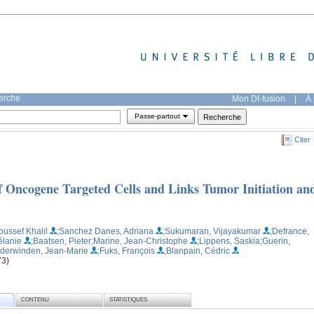
herche
Mon DI-fusion
|
À 
Passe-partout
Citer
f Oncogene Targeted Cells and Links Tumor Initiation an
oussef Khalil
;Sanchez Danes, Adriana
;Sukumaran, Vijayakumar
;Defrance,
élanie
;Baatsen, Pieter
;Marine, Jean-Christophe
;Lippens, Saskia
;Guerin,
derwinden, Jean-Marie
;Fuks, François
;Blanpain, Cédric
73)
CONTENU
STATISTIQUES