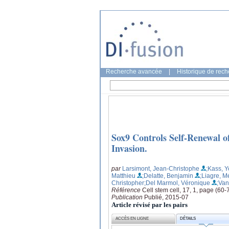
Recherche avancée
|
Historique de rec
Sox9 Controls Self-Renewal o
Invasion.
par
Larsimont, Jean-Christophe
;Kass, Y
Matthieu
;Delatte, Benjamin
;Liagre, M
Christopher
;Del Marmol, Véronique
;Van
Référence
Cell stem cell, 17, 1, page (60-
Publication
Publié, 2015-07
Article révisé par les pairs
ACCÈS EN LIGNE
DÉTAILS