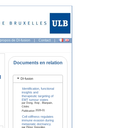
propos de DI-fusion
|
Contact
|
Documents en relation
d
DI-fusion
Identification, functional
insights and
therapeutic targeting of
EMT tumour states
par Dong, Anqi , Blanpain,
Cédric
2026-01
Publication
Cell stiffness regulates
immune evasion during
metastatic dormancy.
par Pérez González,