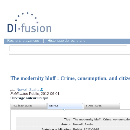
Recherche avancée
|
Historique de recherche
The modernity bluff : Crime, consumption, and citize
par
Newell, Sasha
Publication
Publié, 2012-06-01
Ouvrage auteur unique
ACCÈS EN LIGNE
DÉTAILS
STATISTIQUES
Titre:
The modernity bluff : Crime, consumption
Auteur:
Newell, Sasha
Statut de publication:
Publié, 2012-06-01