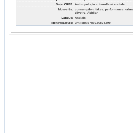
Sujet CREF:
Anthropologie culturelle et sociale
Mots-clés:
consumption, fakes, performance, crime
d'Ivoire, Abidjan
Langue:
Anglais
Identificateurs:
urn:isbn:9780226575209