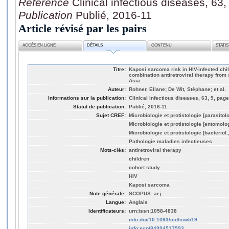
Référence
Clinical infectious diseases, 63
Publication
Publié, 2016-11
Article révisé par les pairs
ACCÈS EN LIGNE
DÉTAILS
CONTENU
STATI
Titre:
Kaposi sarcoma risk in HIV-infected ch
combination antiretroviral therapy from
Asia
Auteur:
Rohner, Eliane; De Wit, Stéphane; et al.
Informations sur la publication:
Clinical infectious diseases, 63, 9, pag
Statut de publication:
Publié, 2016-11
Sujet CREF:
Microbiologie et protistologie [parasitol
Microbiologie et protistologie [entomolo
Microbiologie et protistologie [bacteriol
Pathologie maladies infectieuses
Mots-clés:
antiretroviral therapy
children
cohort study
HIV
Kaposi sarcoma
Note générale:
SCOPUS: ar.j
Langue:
Anglais
Identificateurs:
urn:issn:1058-4838
info:doi/10.1093/cid/ciw519
info:scp/84994517593