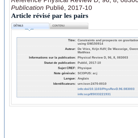
Publication
Publié, 2017-10
Article révisé par les pairs
DÉTAILS
CONTENU
Titre:
Constraints and prospects on gravitati
using GW150914
Auteur:
De Vries, Krijn KdV; De Wasseige, Gwen
Matthias
Informations sur la publication:
Physical Review D, 96, 8, 083003
Statut de publication:
Publié, 2017-10
Sujet CREF:
Physique
Note générale:
SCOPUS: ar.j
Langue:
Anglais
Identificateurs:
urn:issn:2470-0010
info:doi/10.1103/PhysRevD.96.083003
info:scp/85033221931