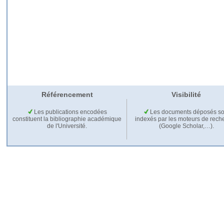
Référencement
Visibilité
Les publications encodées
Les documents déposés so
constituent la bibliographie académique
indexés par les moteurs de rech
de l'Université.
(Google Scholar,…).