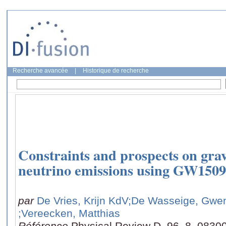
Recherche avancée
|
Historique de recherche
Constraints and prospects on gra
neutrino emissions using GW150
par
De Vries, Krijn KdV
;De Wasseige, Gwe
;Vereecken, Matthias
Référence
Physical Review D, 96, 8, 0830