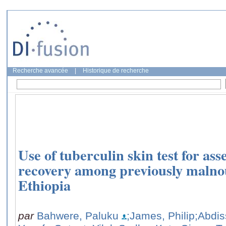
Recherche avancée
|
Historique de recherche
Use of tuberculin skin test for a
recovery among previously malnou
Ethiopia
par
Bahwere, Paluku
;James, Philip
;Abdi