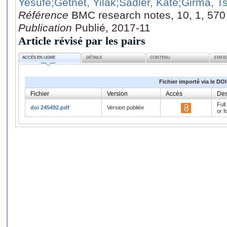
Yesufe
;Getnet, Yilak
;Sadler, Kate
;Girma, Ts
Référence
BMC research notes, 10, 1, 570
Publication
Publié, 2017-11
Article révisé par les pairs
ACCÈS EN LIGNE
DÉTAILS
CONTENU
STATI
Fichier importé via le DOI
Fichier
Version
Accès
Des
Full
doi 245492.pdf
Version publiée
or f