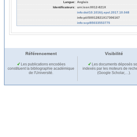
Langue:
Anglais
Identificateurs:
urn:issn:0012-821X
info:doi/10.1016/j.epsl.2017.10.048
info:pii/S0012821X17306167
info:scp/85033553775
Référencement
Visibilité
Les publications encodées
Les documents déposés so
constituent la bibliographie académique
indexés par les moteurs de rech
de l'Université.
(Google Scholar,…).