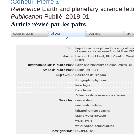
;Coheur, Pierre
Référence
Earth and planetary science let
Publication
Publié, 2018-01
Article révisé par les pairs
ACCÈS EN LIGNE
DÉTAILS
CONTENU
STATI
Titre:
Importance of depth and intensity of co
of water vapor as seen from IASI and T
Auteur:
Lacour, Jean Lionel; Risi, Camille; Wor
Pierre
Informations sur la publication:
Earth and planetary science letters, 481
Statut de publication:
Publié, 2018-01
Sujet CREF:
Sciences de l'espace
Géographie physique
Pétrologie
Géochimie
Sciences de la terre et du cosmos
Mots-clés:
convection
convective mixing
infrared remote sensing
stable water isotopes
water cycle
water vapor isotopologues
Note générale:
SCOPUS: ar.j