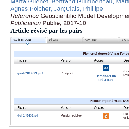
Marta
;Guenet, Bertrand
;Guimberteau, Matt
Agnes
;Polcher, Jan
;Ciais, Phillipe
Référence
Geoscientific Model Developmen
Publication
Publié, 2017-10
Article révisé par les pairs
ACCÈS EN LIGNE
DÉTAILS
CONTENU
STATI
Fichier(s) déposé(s) par l'enc
Fichier
Version
Accès
Des
Œuv
gmd-2017-79.pdf
Postprint
l'œ
Demander un
tiré à part
Fichier importé via le DOI
Fichier
Version
Accès
Des
Full
doi 245431.pdf
Version publiée
or f