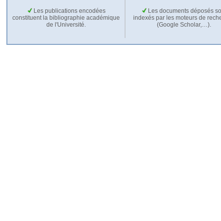
Les publications encodées
Les documents déposés so
constituent la bibliographie académique
indexés par les moteurs de rech
de l'Université.
(Google Scholar,…).