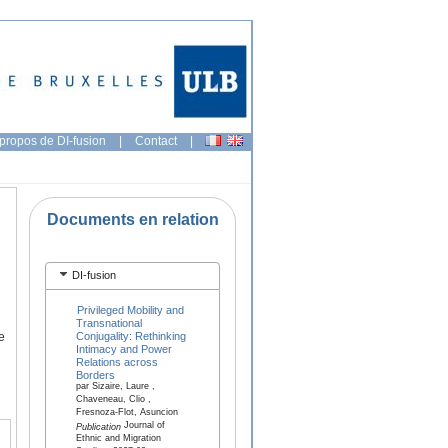
propos de DI-fusion
|
Contact
|
Documents en relation
DI-fusion
Privileged Mobility and
Transnational
Conjugality: Rethinking
e
Intimacy and Power
Relations across
Borders
par Sizaire, Laure ,
Chaveneau, Clio ,
Fresnoza-Flot, Asuncion
Journal of
Publication
Ethnic and Migration