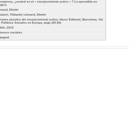
 empresa, ¿central en el « envejecimiento activo » ? Lo aprendido en
lgica
onard, Dimitri
ulaert, Thibauld; Léonard, Dimitri
siones plurales del envejecimiento activo, Hacer Editorial, Barcelona, Vol.
, Politicas Sociales en Europa, page (25-34)
blié, 2015
iences sociales
pagnol