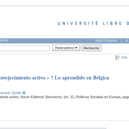
herche
Mon DI-fusion
|
À 
Passe-partout
Citer
envejecimiento activo » ? Lo aprendido en Bélgica
éonard, Dimitri
iento activo, Hacer Editorial, Barcelona, Vol. 32, Politicas Sociales en Europa, pag