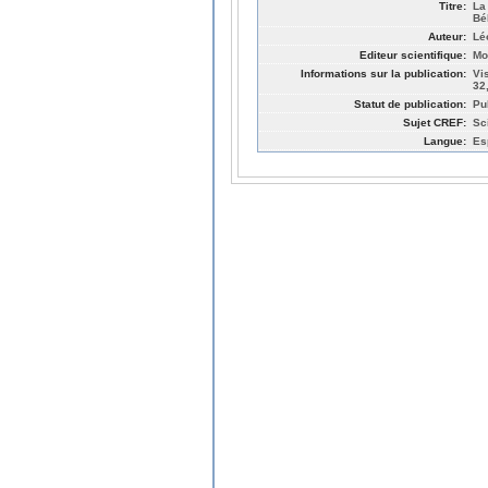
Titre:
La
Bé
Auteur:
Lé
Editeur scientifique:
Mo
Informations sur la publication:
Vi
32
Statut de publication:
Pu
Sujet CREF:
Sc
Langue:
Es