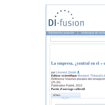
Recherche avancée
|
Historique de rec
La empresa, ¿central en el « 
par
Léonard, Dimitri
Editeur scientifique
Moulaert, Thibauld
;L
Référence
Visiones plurales del envejecim
(25-34)
Publication
Publié, 2015
Partie d'ouvrage collectif
DÉTAILS