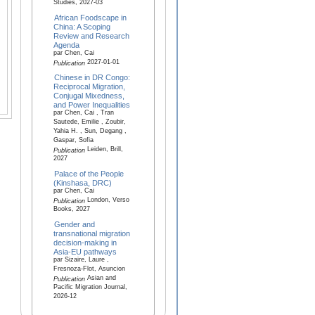
Studies, 2027-03
African Foodscape in
China: A Scoping
Review and Research
Agenda
par Chen, Cai
2027-01-01
Publication
Chinese in DR Congo:
Reciprocal Migration,
Conjugal Mixedness,
and Power Inequalities
par Chen, Cai , Tran
Sautede, Emilie , Zoubir,
Yahia H. , Sun, Degang ,
Gaspar, Sofia
Leiden, Brill,
Publication
2027
Palace of the People
(Kinshasa, DRC)
par Chen, Cai
London, Verso
Publication
Books, 2027
Gender and
transnational migration
decision-making in
Asia-EU pathways
par Sizaire, Laure ,
Fresnoza-Flot, Asuncion
Asian and
Publication
Pacific Migration Journal,
2026-12