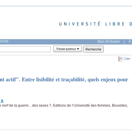
herche
Mon DI-fusion
|
À 
Passe-partout
Citer
t actif". Entre lisibilité et traçabilité, quels enjeux pour
e nerf de la guerre…des sexes ?, Editions de l’Université des femmes, Bruxelles,