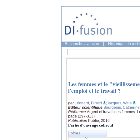
Recherche avancée
|
Historique de rec
Les femmes et le "vieillissemen
l'emploi et le travail ?
par
Léonard, Dimitri
;Jacques, Wels
Editeur scientifique
Bourgeois, Catherine
Référence
Argent et travail des femmes. L
page (297-313)
Publication
Publié, 2016
Partie d'ouvrage collectif
DÉTAILS