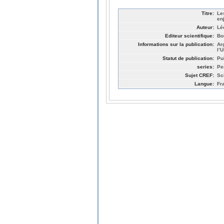
Titre:
Les
enj
Auteur:
Lé
Editeur scientifique:
Bo
Informations sur la publication:
Ar
l’
Statut de publication:
Pu
series:
Pe
Sujet CREF:
Sc
Langue:
Fr