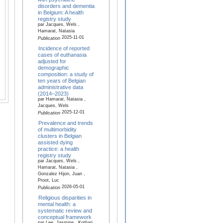
disorders and dementia
in Belgium: A health
registry study
par Jacques, Wels ,
Hamarat, Natasia
2025-11-01
Publication
Incidence of reported
cases of euthanasia
adjusted for
demographic
composition: a study of
ten years of Belgian
administrative data
(2014–2023)
par Hamarat, Natasia ,
Jacques, Wels
2025-12-01
Publication
Prevalence and trends
of multimorbidity
clusters in Belgian
assisted dying
practice: a health
registry study
par Jacques, Wels ,
Hamarat, Natasia ,
Gonzalez Hijon, Juan ,
Proot, Luc
2026-05-01
Publication
Religious disparities in
mental health: a
systematic review and
conceptual framework