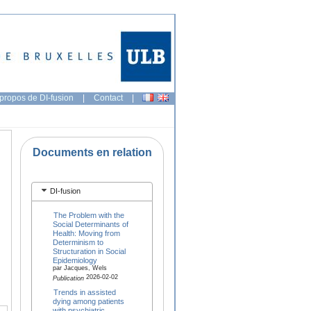
propos de DI-fusion
|
Contact
|
Documents en relation
DI-fusion
The Problem with the
Social Determinants of
Health: Moving from
Determinism to
Structuration in Social
Epidemiology
par Jacques, Wels
2026-02-02
Publication
Trends in assisted
dying among patients
with psychiatric