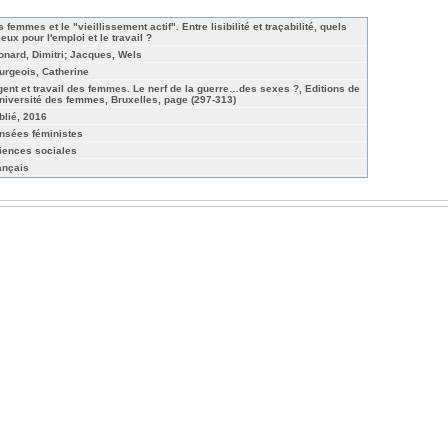
 femmes et le "vieillissement actif". Entre lisibilité et traçabilité, quels
eux pour l'emploi et le travail ?
onard, Dimitri; Jacques, Wels
urgeois, Catherine
gent et travail des femmes. Le nerf de la guerre…des sexes ?, Editions de
Université des femmes, Bruxelles, page (297-313)
blié, 2016
nsées féministes
iences sociales
ançais