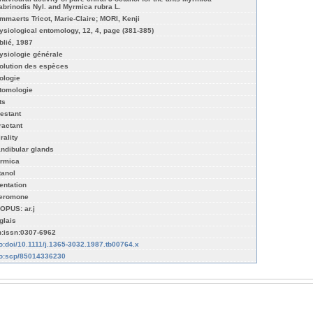
abrinodis Nyl. and Myrmica rubra L.
mmaerts Tricot, Marie-Claire; MORI, Kenji
ysiological entomology, 12, 4, page (381-385)
blié, 1987
ysiologie générale
olution des espèces
ologie
tomologie
ts
restant
ractant
rality
ndibular glands
rmica
tanol
ientation
eromone
OPUS: ar.j
glais
n:issn:0307-6962
fo:doi/10.1111/j.1365-3032.1987.tb00764.x
fo:scp/85014336230