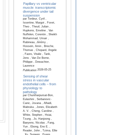
Papillary vs ventricular
muscle: transcriptomic
divergence under tail
suspension
par Tordeur, Cyril ,
Issertine, Margot , Fovet,
Theo , Theuil, Julian ,
Hupkens, Emeline , Van
Nuffelen, Corentin , Sheikh
Mohammad, Umair ,
Rabineau, Jérémy ,
Hossein, Amin , Brioche,
Thomas , Chopard, Angele
, Faoro, Vitalie , Tank,
Jens , Van De Borne,
Philippe , Dewachter,
Laurence
2026-05-25
Publication
Sensing of shear
stress in vascular
endothelial cells – from
physiology to
pathology
par Chuntharpursat-Bon,
Eulashini , Serbanovic-
Canic, Jovana , Alfaidi,
Mabruka , Jones, Elizabeth
A. V. , Cheng, Caroline ,
White, Stephen , Hsiai,
Tzung , Jo, Hanjoong ,
Baeyens, Nicolas , Fang,
Yun , Ebong, Eno E. ,
Reader, John , Tzima, Ellie
, Xu, Suowen , Evans,