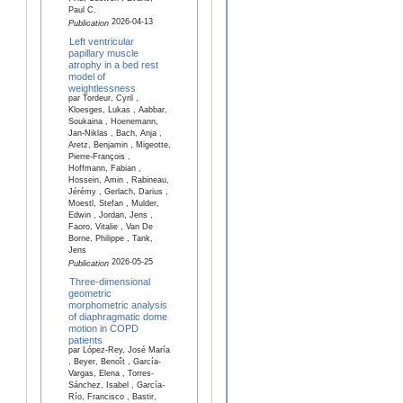
Paul C.
2026-04-13
Publication
Left ventricular
papillary muscle
atrophy in a bed rest
model of
weightlessness
par Tordeur, Cyril ,
Kloesges, Lukas , Aabbar,
Soukaina , Hoenemann,
Jan-Niklas , Bach, Anja ,
Aretz, Benjamin , Migeotte,
Pierre-François ,
Hoffmann, Fabian ,
Hossein, Amin , Rabineau,
Jérémy , Gerlach, Darius ,
Moestl, Stefan , Mulder,
Edwin , Jordan, Jens ,
Faoro, Vitalie , Van De
Borne, Philippe , Tank,
Jens
2026-05-25
Publication
Three-dimensional
geometric
morphometric analysis
of diaphragmatic dome
motion in COPD
patients
par López-Rey, José María
, Beyer, Benoît , García-
Vargas, Elena , Torres-
Sánchez, Isabel , García-
Río, Francisco , Bastir,