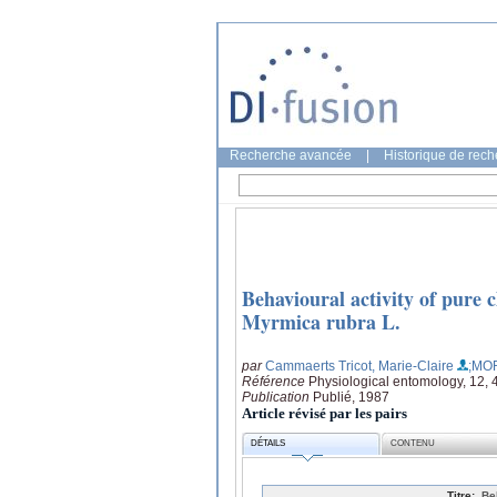
Recherche avancée
|
Historique de rec
Behavioural activity of pure 
Myrmica rubra L.
par
Cammaerts Tricot, Marie-Claire
;MOR
Référence
Physiological entomology, 12, 
Publication
Publié, 1987
Article révisé par les pairs
DÉTAILS
CONTENU
Titre:
Be