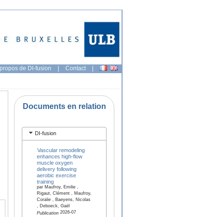
propos de DI-fusion
|
Contact
|
Documents en relation
DI-fusion
Vascular remodeling
enhances high-flow
muscle oxygen
delivery following
aerobic exercise
training
par Maufroy, Emilie ,
Rigaut, Clément , Maufroy,
Coralie , Baeyens, Nicolas
, Deboeck, Gaël
2026-07
Publication