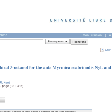
herche
Mon DI-fusion
|
À 
Passe-partout
Citer
chiral 3‐octanol for the ants Myrmica scabrinodis Nyl. and
I, Kenji
4, page (381-385)
havioural activity of pure chiral 3‐octanol for the ants Myrmica