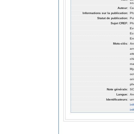
sc
Auteur:
Ca
Informations sur la publication:
Ph
Statut de publication:
Pu
Sujet CREF:
Ph
Ev
Ec
En
Mots-clés:
An
ar
att
chi
ma
My
oc
or
ph
Note générale:
SC
Langue:
An
Identificateurs:
ur
in
in