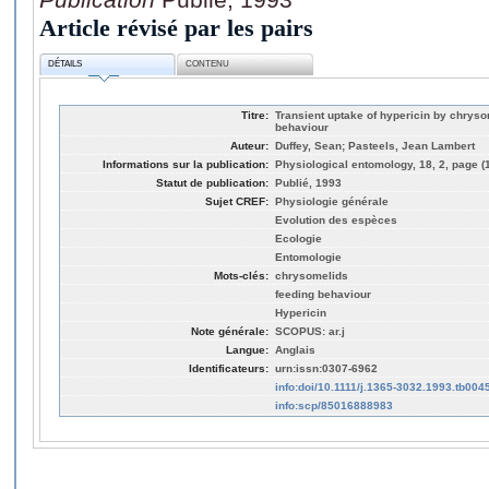
Article révisé par les pairs
DÉTAILS
CONTENU
Titre:
Transient uptake of hypericin by chryso
behaviour
Auteur:
Duffey, Sean; Pasteels, Jean Lambert
Informations sur la publication:
Physiological entomology, 18, 2, page (
Statut de publication:
Publié, 1993
Sujet CREF:
Physiologie générale
Evolution des espèces
Ecologie
Entomologie
Mots-clés:
chrysomelids
feeding behaviour
Hypericin
Note générale:
SCOPUS: ar.j
Langue:
Anglais
Identificateurs:
urn:issn:0307-6962
info:doi/10.1111/j.1365-3032.1993.tb004
info:scp/85016888983