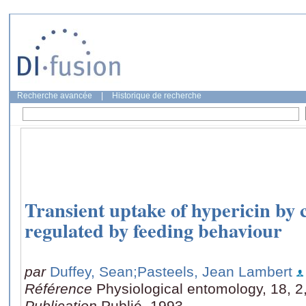
Recherche avancée
|
Historique de recherche
Transient uptake of hypericin by 
regulated by feeding behaviour
par
Duffey, Sean
;Pasteels, Jean Lambert
Référence
Physiological entomology, 18, 2
Publication
Publié, 1993