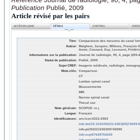
Publication
Publié, 2009
Article révisé par les pairs
ACCÈS EN LIGNE
DÉTAILS
CONTENU
STATI
Titre:
Comparaison des mesures du canal lom
Auteur:
Malghem, Jacques; Willems, François-Xa
Annie; Cosnard, Guy; Lecouvet, Frédéri
Informations sur la publication:
Journal de radiologie, 90, 4, page (493-
Statut de publication:
Publié, 2009
Sujet CREF:
Imagerie médicale, radiologie, tomogra
Mots-clés:
Comparison
CT
Lumbar spinal canal
Measurements
MRI
Narrow spinal canal
Thecal sac
Note générale:
SCOPUS: re.j
Langue:
Français
Identificateurs:
urn:issn:0221-0363
info:doi/10.1016/S0221-0363(09)74009-0
info:pii/S0221036309740090
info:scp/67649764430
info:pmid/19503031