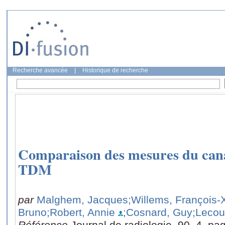
Recherche avancée
|
Historique de recherche
Comparaison des mesures du can
TDM
par
Malghem, Jacques
;Willems, François-
Bruno
;Robert, Annie
;Cosnard, Guy
;Lecou
Référence
Journal de radiologie, 90, 4, pa