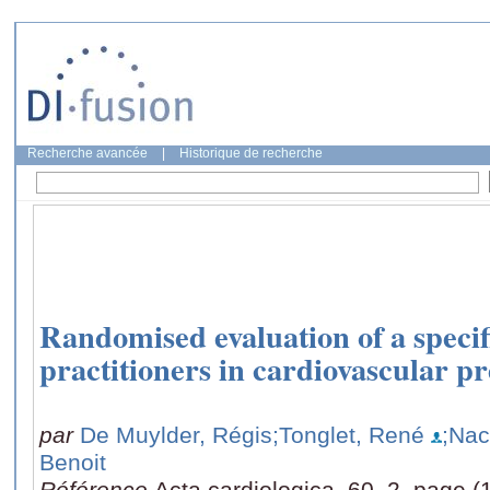
Recherche avancée
|
Historique de recherche
Randomised evaluation of a specifi
practitioners in cardiovascular p
par
De Muylder, Régis
;Tonglet, René
;Nac
Benoit
Référence
Acta cardiologica, 60, 2, page 