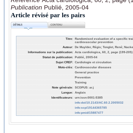
Publication
Publié, 2005-04
Article révisé par les pairs
DÉTAILS
CONTENU
Titre:
Randomised evaluation of a specific trai
cardiovascular prevention
Auteur:
De Muylder, Régis; Tonglet, René; Nacke
Informations sur la publication:
Acta cardiologica, 60, 2, page (199-205)
Statut de publication:
Publié, 2005-04
Sujet CREF:
Cardiologie et circulation
Mots-clés:
Cardiovascular diseases
General practice
Prevention
Training
Note générale:
SCOPUS: ar.j
Langue:
Anglais
Identificateurs:
urn:issn:0001-5385
info:doi/10.2143/AC.60.2.2005032
info:scp/19144365785
info:pmid/15887477