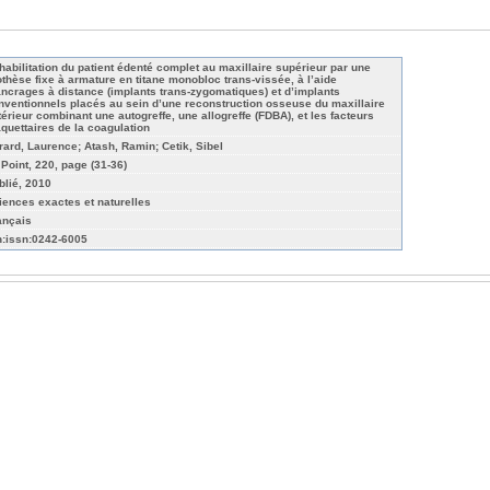
habilitation du patient édenté complet au maxillaire supérieur par une
othèse fixe à armature en titane monobloc trans-vissée, à l’aide
ancrages à distance (implants trans-zygomatiques) et d’implants
nventionnels placés au sein d’une reconstruction osseuse du maxillaire
térieur combinant une autogreffe, une allogreffe (FDBA), et les facteurs
aquettaires de la coagulation
rard, Laurence; Atash, Ramin; Cetik, Sibel
 Point, 220, page (31-36)
blié, 2010
iences exactes et naturelles
ançais
n:issn:0242-6005