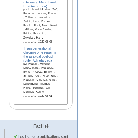
(Dronning Maud Land,
East Antarctica)
par Izeboud, Maaike , Zoé,
Bosman , Legrain, Etienne
, Tollenaar, Veronica ,
Ardoin, Lisa , Pattyn,
Frank , Blard, Pierre-Henri
, Gillain, Marie-Axelle ,
Fripiat, François ,
Zekollari, Harry
2026-08-08
Publication
Transgenerational
chromosome repair in
the asexual bdelloid
rotifer Adineta vaga
par Houtain, Antoine ,
Lliros, Marc , Hespeels,
Boris , Nicolas, Emilien ,
Simion, Paul , Virgo, Julie ,
Heuskin, Anne-Catherine ,
Lenormand, Thomas ,
Hallet, Bernard , Van
Doninck, Karine
2026-08-01
Publication
Facilité
Les listes de publications sont