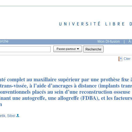
herche
Mon DI-fusion
|
À 
Passe-partout
Citer
nté complet au maxillaire supérieur par une prothèse fixe 
rans-vissée, à l’aide d’ancrages à distance (implants tran
onventionnels placés au sein d’une reconstruction osseuse
nant une autogreffe, une allogreffe (FDBA), et les facteur
n
etik, Sibel