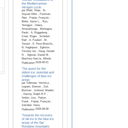
the Mediterranean
nitrogen cycle
par Wald, Tanja , Ai,
Xuyuan Ellen , Foreman,
Alan , Fripiat, François ,
Bieler, Aaron L. , Ryu,
Yeongjun , Udara,
Amarathunga , Montagna,
Paolo , A, Rüggeberg ,
Creel, Roger , Schiebel,
Ralf , A, Foubert , M,
Taviani , E, Pons-Branchu ,
N, Haghipour , Eglinton,
Timothy Ian , Haug, Gerald
H. , Sigman, Daniel M ,
Martínez-García, Alfredo
2026-09-21
Publication
The quest for the
oldest ice: potential and
challenges of blue ice
areas
par Tollenaar, Veronica ,
Legrain, Etienne , Zoé,
Bosman , Izeboud, Maaike
, Harvey, Ralph R.P. ,
Ardoin, Lisa , Pattyn,
Frank , Fripiat, François ,
Zekollari, Harry
2026-08-08
Publication
Towards the recovery
of old ice in the blue ice
areas of the Sør
Rondane mountains