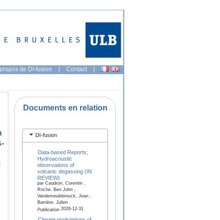
propos de DI-fusion
|
Contact
|
Documents en relation
à
DI-fusion
s-
Data-based Reports;
Hydroacoustic
s
observations of
volcanic degassing (IN
REVIEW)
par Caudron, Corentin ,
Roche, Ben John ,
Vandemeulebrouck, Jean ,
Barrière, Julien
2026-12-31
Publication
Climate modulations of