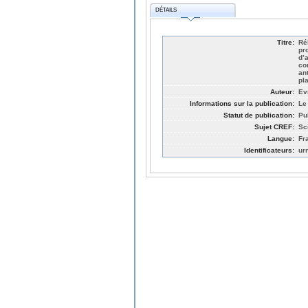
DÉTAILS
Titre:
Ré
pr
d’
co
an
pl
Auteur:
Ev
Informations sur la publication:
Le
Statut de publication:
Pu
Sujet CREF:
Sc
Langue:
Fr
Identificateurs:
ur