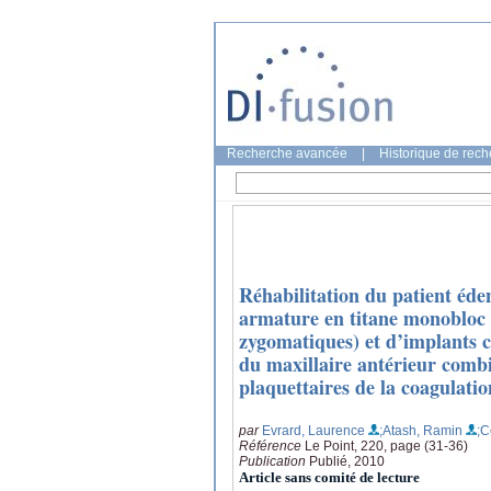
Recherche avancée
|
Historique de rec
Réhabilitation du patient éde
armature en titane monobloc t
zygomatiques) et d’implants c
du maxillaire antérieur combi
plaquettaires de la coagulatio
par
Evrard, Laurence
;Atash, Ramin
;C
Référence
Le Point, 220, page (31-36)
Publication
Publié, 2010
Article sans comité de lecture