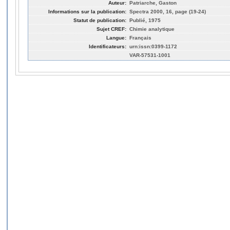
Auteur:
Patriarche, Gaston
Informations sur la publication:
Spectra 2000, 16, page (19-24)
Statut de publication:
Publié, 1975
Sujet CREF:
Chimie analytique
Langue:
Français
Identificateurs:
urn:issn:0399-1172
VAR-57531-1001