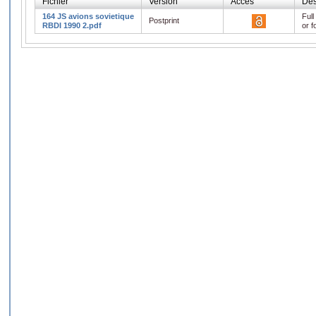
Fichier
Version
Accès
Des
164 JS avions sovietique
Full
Postprint
RBDI 1990 2.pdf
or f