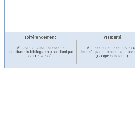
Référencement
Visibilité
Les publications encodées
Les documents déposés so
constituent la bibliographie académique
indexés par les moteurs de rech
de l'Université.
(Google Scholar,…).