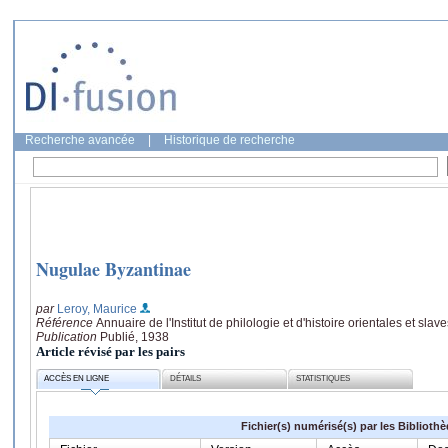
Recherche avancée
|
Historique de recherche
Nugulae Byzantinae
par
Leroy, Maurice
Référence
Annuaire de l'Institut de philologie et d'histoire orientales et slav
Publication
Publié, 1938
Article révisé par les pairs
ACCÈS EN LIGNE
DÉTAILS
STATISTIQUES
Fichier(s) numérisé(s) par les Biblioth