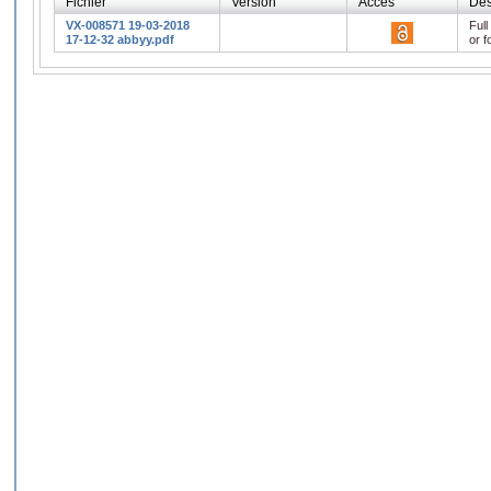
Fichier
Version
Accès
Des
VX-008571 19-03-2018
Full
17-12-32 abbyy.pdf
or f