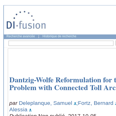
Recherche avancée
|
Historique de recherche
Dantzig-Wolfe Reformulation for 
Problem with Connected Toll Arc
par
Deleplanque, Samuel
;Fortz, Bernard
Alessia
Publication
Non publié, 2017-10-05