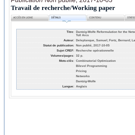
Travail de recherche/Working paper
ACCÈS EN LIGNE
DÉTAILS
CONTENU
STATI
Titre:
Dantzig-Wolfe Reformulation for the Ne
Toll Arcs
Auteur:
Deleplanque, Samuel; Fortz, Bernard; La
Statut de publication:
Non publié, 2017-10-05
Sujet CREF:
Recherche opérationnelle
Volumes/pages:
32 p.
Mots-clés:
Combinatorial Optimization
Bilevel Programming
Pricing
Networks
Dantzig-Wolfe
Langue:
Anglais