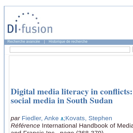
Recherche avancée
|
Historique de recherche
Digital media literacy in conflicts
social media in South Sudan
par
Fiedler, Anke
;Kovats, Stephen
Référence
International Handbook of Media
and Francis Inc., page (368-379)