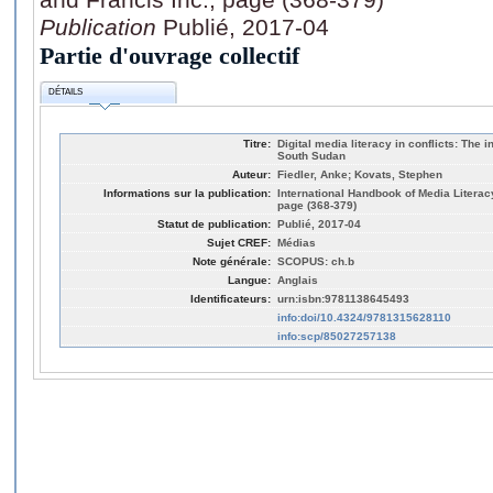
Publication
Publié, 2017-04
Partie d'ouvrage collectif
DÉTAILS
Titre:
Digital media literacy in conflicts: The 
South Sudan
Auteur:
Fiedler, Anke; Kovats, Stephen
Informations sur la publication:
International Handbook of Media Literac
page (368-379)
Statut de publication:
Publié, 2017-04
Sujet CREF:
Médias
Note générale:
SCOPUS: ch.b
Langue:
Anglais
Identificateurs:
urn:isbn:9781138645493
info:doi/10.4324/9781315628110
info:scp/85027257138