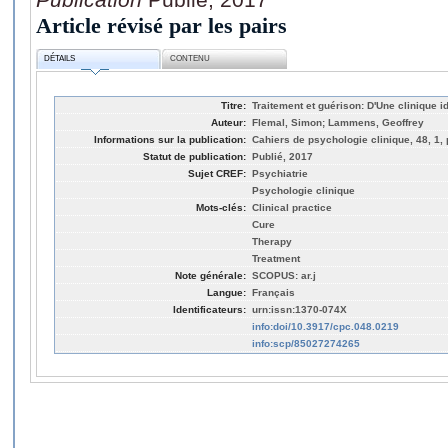
Article révisé par les pairs
DÉTAILS
CONTENU
Titre:
Traitement et guérison: D'Une clinique i
Auteur:
Flemal, Simon; Lammens, Geoffrey
Informations sur la publication:
Cahiers de psychologie clinique, 48, 1,
Statut de publication:
Publié, 2017
Sujet CREF:
Psychiatrie
Psychologie clinique
Mots-clés:
Clinical practice
Cure
Therapy
Treatment
Note générale:
SCOPUS: ar.j
Langue:
Français
Identificateurs:
urn:issn:1370-074X
info:doi/10.3917/cpc.048.0219
info:scp/85027274265