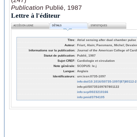
Publication
Publié, 1987
Lettre à l'éditeur
ACCÈS EN LIGNE
DÉTAILS
STATISTIQUES
Titre:
Atrial sensing after dual chamber pulse
Auteur:
Friart, Alain; Paesmans, Michel; Devaler
Informations sur la publication:
Journal of the American College of Cardi
Statut de publication:
Publié, 1987
Sujet CREF:
Cardiologie et circulation
Note générale:
SCOPUS: le.j
Langue:
Anglais
Identificateurs:
urn:issn:0735-1097
info:doi/10.1016/S0735-1097(87)80112-2
info:pii/S0735109787801122
info:scp/0023210166
info:pmid/3794105