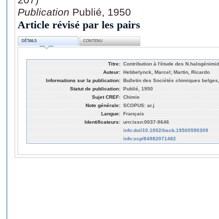
Publication
Publié, 1950
Article révisé par les pairs
DÉTAILS
CONTENU
Titre:
Contribution à l'étude des N.halogénimi
Auteur:
Hebbelynck, Marcel; Martin, Ricardo
Informations sur la publication:
Bulletin des Sociétés chimiques belges,
Statut de publication:
Publié, 1950
Sujet CREF:
Chimie
Note générale:
SCOPUS: ar.j
Langue:
Français
Identificateurs:
urn:issn:0037-9646
info:doi/10.1002/bscb.19500590309
info:scp/84982071482