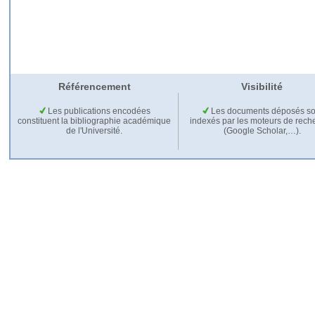
Référencement
Visibilité
Les publications encodées
Les documents déposés so
constituent la bibliographie académique
indexés par les moteurs de rech
de l'Université.
(Google Scholar,…).