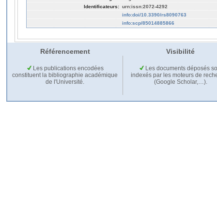
Identificateurs:
urn:issn:2072-4292
info:doi/10.3390/rs8090763
info:scp/85014885866
Référencement
Visibilité
Les publications encodées
Les documents déposés so
constituent la bibliographie académique
indexés par les moteurs de rech
de l'Université.
(Google Scholar,…).