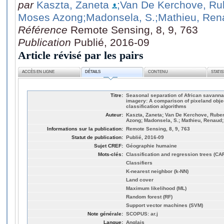
par
Kaszta, Zaneta
;Van De Kerchove, R
Moses Azong
;Madonsela, S.
;Mathieu, Re
Référence
Remote Sensing, 8, 9, 763
Publication
Publié, 2016-09
Article révisé par les pairs
ACCÈS EN LIGNE
DÉTAILS
CONTENU
STATI
Titre:
Seasonal separation of African savann
imagery: A comparison of pixeland obj
classification algorithms
Auteur:
Kaszta, Zaneta; Van De Kerchove, Rube
Azong; Madonsela, S.; Mathieu, Renaud;
Informations sur la publication:
Remote Sensing, 8, 9, 763
Statut de publication:
Publié, 2016-09
Sujet CREF:
Géographie humaine
Mots-clés:
Classification and regression trees (CA
Classifiers
K-nearest neighbor (k-NN)
Land cover
Maximum likelihood (ML)
Random forest (RF)
Support vector machines (SVM)
Note générale:
SCOPUS: ar.j
Langue:
Anglais