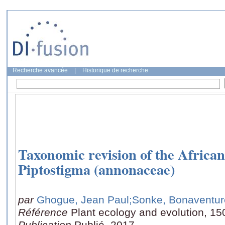
Recherche avancée
|
Historique de recherche
Taxonomic revision of the Africa
Piptostigma (annonaceae)
par
Ghogue, Jean Paul
;Sonke, Bonaventur
Référence
Plant ecology and evolution, 15
Publication
Publié, 2017