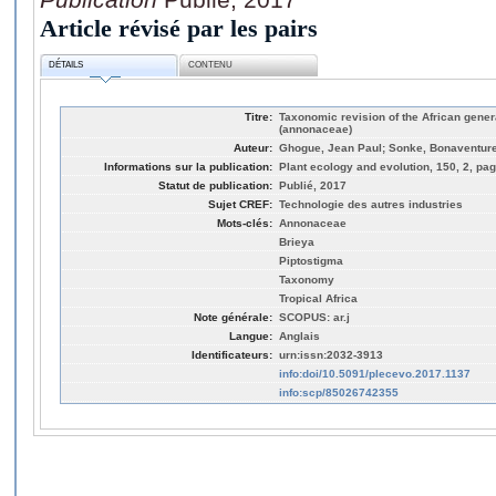
Article révisé par les pairs
DÉTAILS
CONTENU
Titre:
Taxonomic revision of the African gene
(annonaceae)
Auteur:
Ghogue, Jean Paul; Sonke, Bonaventure
Informations sur la publication:
Plant ecology and evolution, 150, 2, pa
Statut de publication:
Publié, 2017
Sujet CREF:
Technologie des autres industries
Mots-clés:
Annonaceae
Brieya
Piptostigma
Taxonomy
Tropical Africa
Note générale:
SCOPUS: ar.j
Langue:
Anglais
Identificateurs:
urn:issn:2032-3913
info:doi/10.5091/plecevo.2017.1137
info:scp/85026742355