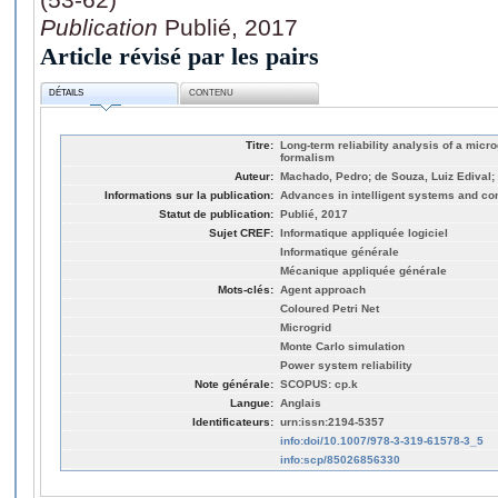
Publication
Publié, 2017
Article révisé par les pairs
DÉTAILS
CONTENU
Titre:
Long-term reliability analysis of a mic
formalism
Auteur:
Machado, Pedro; de Souza, Luiz Edival
Informations sur la publication:
Advances in intelligent systems and co
Statut de publication:
Publié, 2017
Sujet CREF:
Informatique appliquée logiciel
Informatique générale
Mécanique appliquée générale
Mots-clés:
Agent approach
Coloured Petri Net
Microgrid
Monte Carlo simulation
Power system reliability
Note générale:
SCOPUS: cp.k
Langue:
Anglais
Identificateurs:
urn:issn:2194-5357
info:doi/10.1007/978-3-319-61578-3_5
info:scp/85026856330