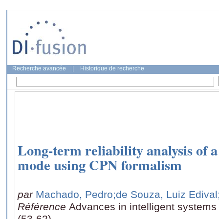
Recherche avancée
|
Historique de recherche
Long-term reliability analysis of 
mode using CPN formalism
par
Machado, Pedro
;de Souza, Luiz Edival
Référence
Advances in intelligent system
(53-62)