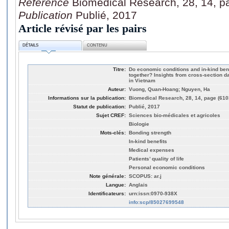
Référence
Biomedical Research, 28, 14, p
Publication
Publié, 2017
Article révisé par les pairs
DÉTAILS
CONTENU
Titre:
Do economic conditions and in-kind ben
together? Insights from cross-section da
in Vietnam
Auteur:
Vuong, Quan-Hoang; Nguyen, Ha
Informations sur la publication:
Biomedical Research, 28, 14, page (610
Statut de publication:
Publié, 2017
Sujet CREF:
Sciences bio-médicales et agricoles
Biologie
Mots-clés:
Bonding strength
In-kind benefits
Medical expenses
Patients’ quality of life
Personal economic conditions
Note générale:
SCOPUS: ar.j
Langue:
Anglais
Identificateurs:
urn:issn:0970-938X
info:scp/85027699548