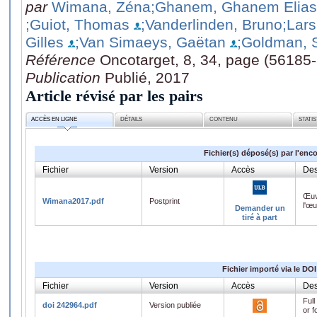
par
Wimana, Zéna
;Ghanem, Ghanem Elias
;Guiot, Thomas
;Vanderlinden, Bruno
;Lar
Gilles
;Van Simaeys, Gaëtan
;Goldman, 
Référence
Oncotarget, 8, 34, page (56185
Publication
Publié, 2017
Article révisé par les pairs
ACCÈS EN LIGNE
DÉTAILS
CONTENU
STATI
Fichier(s) déposé(s) par l'enc
Fichier
Version
Accès
Des
Œuv
Wimana2017.pdf
Postprint
l'œ
Demander un
tiré à part
Fichier importé via le DOI
Fichier
Version
Accès
Des
Full
doi 242964.pdf
Version publiée
or f