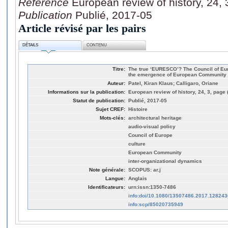
Référence
European review of history, 24,
Publication
Publié, 2017-05
Article révisé par les pairs
DÉTAILS
CONTENU
Titre:
The true ‘EURESCO’? The Council of Eur
the emergence of European Community c
Auteur:
Patel, Kiran Klaus; Calligaro, Oriane
Informations sur la publication:
European review of history, 24, 3, page 
Statut de publication:
Publié, 2017-05
Sujet CREF:
Histoire
Mots-clés:
architectural heritage
audio-visual policy
Council of Europe
culture
European Community
inter-organizational dynamics
Note générale:
SCOPUS: ar.j
Langue:
Anglais
Identificateurs:
urn:issn:1350-7486
info:doi/10.1080/13507486.2017.128243
info:scp/85020735949