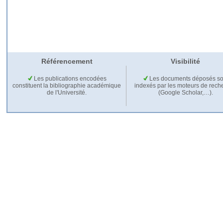
Référencement
Visibilité
Les publications encodées
Les documents déposés so
constituent la bibliographie académique
indexés par les moteurs de rech
de l'Université.
(Google Scholar,…).