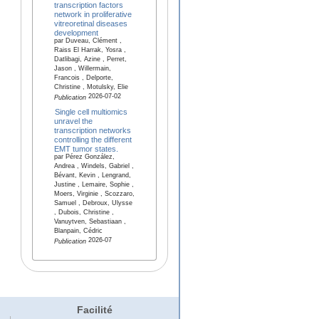
transcription factors
network in proliferative
vitreoretinal diseases
development
par Duveau, Clément ,
Raiss El Harrak, Yosra ,
Datlibagi, Azine , Perret,
Jason , Willermain,
Francois , Delporte,
Christine , Motulsky, Elie
2026-07-02
Publication
Single cell multiomics
unravel the
transcription networks
controlling the different
EMT tumor states.
par Pérez González,
Andrea , Windels, Gabriel ,
Bévant, Kevin , Lengrand,
Justine , Lemaire, Sophie ,
Moers, Virginie , Scozzaro,
Samuel , Debroux, Ulysse
, Dubois, Christine ,
Vanuytven, Sebastiaan ,
Blanpain, Cédric
2026-07
Publication
Facilité