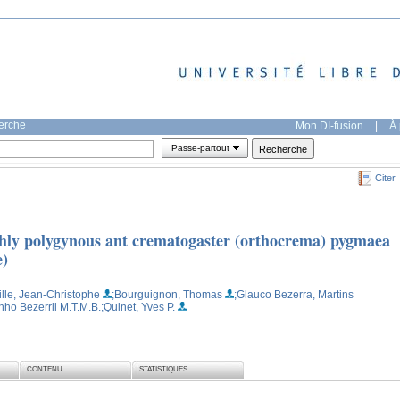
herche
Mon DI-fusion
|
À 
Passe-partout
Citer
highly polygynous ant crematogaster (orthocrema) pygmaea
e)
lle, Jean-Christophe
;Bourguignon, Thomas
;Glauco Bezerra, Martins
nho Bezerril M.T.M.B.
;Quinet, Yves P.
CONTENU
STATISTIQUES