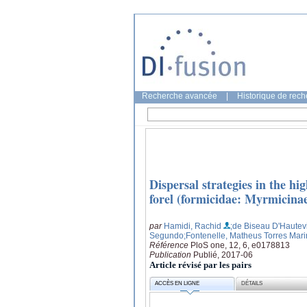
Recherche avancée
|
Historique de rec
Dispersal strategies in the 
forel (formicidae: Myrmicina
par
Hamidi, Rachid
;de Biseau D'Hautevi
Segundo
;Fontenelle, Matheus Torres Mari
Référence
PloS one, 12, 6, e0178813
Publication
Publié, 2017-06
Article révisé par les pairs
ACCÈS EN LIGNE
DÉTAILS