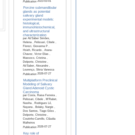
2023-03-01
Publication
Porcine submandibular
glands as potential
salivary gland
experimental models:
histological,
immunohistochemical,
and ultrastructural
characterization
par Ab’Sáber Simões,
Helena , Pelissari, Cibele ,
Florezi, Giovanna P ,
Hsieh, Ricardo , Arana-
Chavez, Victor Elias ,
Massoco, Cristina ,
Delporte, Christine ,
Ab’Saber, Alexandre ,
Lourenço, Silvia Vanessa
2026-07-27
Publication
Multiplatform Preclinical
Modeling of Salivary
Gland Adenoid Cystic
Carcinoma
par Costa, Raisa Ferreira ,
Pelissari, Cibele , M'Rabet,
Nasiha , Rodrigues Lé,
Nayana , Bolaky, Nargis ,
Dos Santos, Tiago Góss ,
Delporte, Christine ,
Coutinho-Camillo, Cláudia
Malheiros
2026-07-27
Publication
Key role of