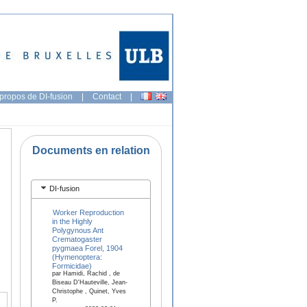
propos de DI-fusion
|
Contact
|
Documents en relation
DI-fusion
Worker Reproduction
in the Highly
Polygynous Ant
Crematogaster
pygmaea Forel, 1904
(Hymenoptera:
Formicidae)
par Hamidi, Rachid , de
Biseau D'Hauteville, Jean-
Christophe , Quinet, Yves
P.