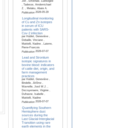
Jon , Emishaw, Luelseged
, Tadesse, Amdemichael
Z. , Melaku, Abate A.
2026-05-29
Publication
Longitudinal monitoring
of Cu and Zn isotopes
in serum of ICU
patients with SARS-
Cov-2 infection
par Hublet, Geneviève ,
Debaille, Vinciane ,
Mattielli, Nadine , Laterre,
Pierre-Francois
2026-07-07
Publication
Lead and Strontium
isotopic signatures in
bovine blood: indicators
of cattle diet, origin, and
farm management
practices
par Hublet, Geneviève ,
Bindelle, Jérôme ,
Wavreille, José W.J. ,
Decruyenaere, Virginie ,
Dufrasne, Isabelle ,
Mattielli, Nadine
2026-07-07
Publication
Quantifying Southern
Hemisphere dust
sources during the
Last Glacial-Interglacial
Transition using rare
earth elements in the