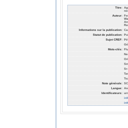
Titre:
Ag
ne
Auteur:
Fe
Wa
An
Ra
Informations sur la publication:
Ca
Statut de publication:
Pu
Sujet CREF:
Pé
Gé
Mots-clés:
Fl
Ne
Ori
Sm
Sr
Ta
Ts
Note générale:
SC
Langue:
An
Identificateurs:
ur
in
in