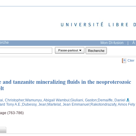
herche
Mon DI-fusion
|
À 
Passe-partout
Citer
e and tanzanite mineralizing fluids in the neoproterozoic
lt
i, Christopher
;Wamunyu, Abigail Wambui
;Giuliani, Gaston
;Demaiffe, Daniel
ard Tony A.E.
;Dubessy, Jean
;Martelat, Jean Emmanuel
;Rakotondrazafy, Amos Fety
page (763-786)