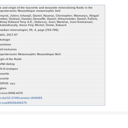
e and origin of the tsavorite and tanzanite mineralizing fluids in the
oproterozoic Mozambique metamorphic belt
neyrol, Julien; Ichang'I, Daniel; Nyamai, Christopher; Wamunyu, Abigail
mbui; Giuliani, Gaston; Demaiffe, Daniel; Ohnenstetter, Daniel; Fallick,
thony Edward Tony A.E.; Dubessy, Jean; Martelat, Jean Emmanuel;
kotondrazafy, Amos Fety Michel; Omito, Edward
nadian mineralogist, 55, 4, page (763-786)
blié, 2017-07
trologie
ochimie
uid inclusion
oproterozoic Metamorphic Mozambique Belt
gin of the fluids
/Nd dating
-O-S-isotopes
nzanite
avorite
OPUS: cp.j
glais
n:issn:0008-4476
fo:doi/10.3749/canmin.1600085
fo:scp/85026406275