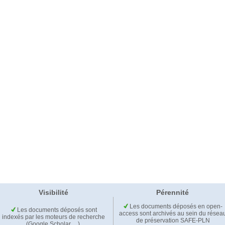
Visibilité
Pérennité
Les documents déposés en open-
Les documents déposés sont
access sont archivés au sein du résea
indexés par les moteurs de recherche
de préservation SAFE-PLN
(Google Scholar,…).