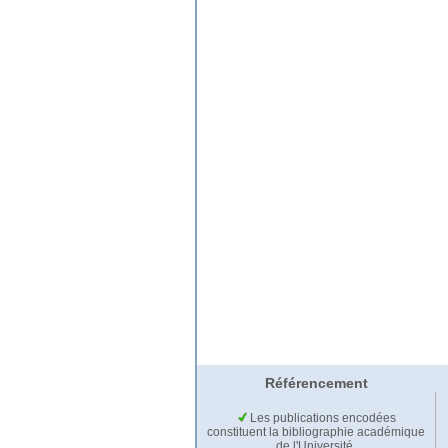
Référencement
Les publications encodées
constituent la bibliographie académique
de l'Université.