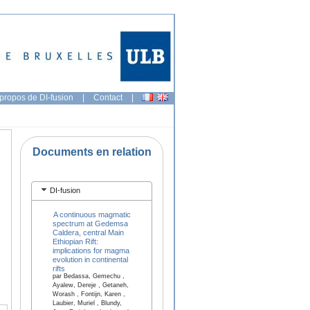
propos de DI-fusion
|
Contact
|
Documents en relation
DI-fusion
A continuous magmatic
spectrum at Gedemsa
Caldera, central Main
Ethiopian Rift:
implications for magma
evolution in continental
rifts
par Bedassa, Gemechu ,
Ayalew, Dereje , Getaneh,
Worash , Fontijn, Karen ,
Laubier, Muriel , Blundy,