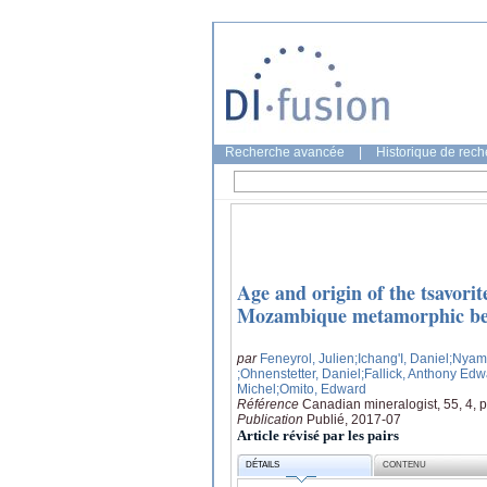
Recherche avancée
|
Historique de rec
Age and origin of the tsavorit
Mozambique metamorphic be
par
Feneyrol, Julien
;Ichang'I, Daniel
;Nyama
;Ohnenstetter, Daniel
;Fallick, Anthony Edw
Michel
;Omito, Edward
Référence
Canadian mineralogist, 55, 4, 
Publication
Publié, 2017-07
Article révisé par les pairs
DÉTAILS
CONTENU