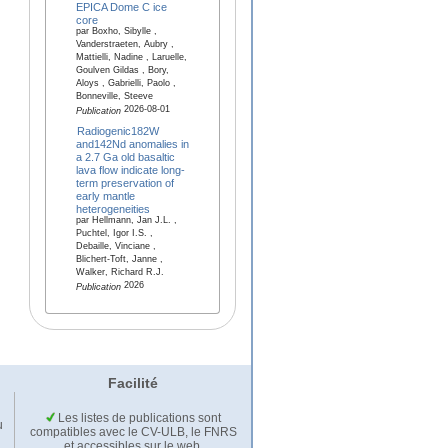
EPICA Dome C ice
core
par Boxho, Sibylle ,
Vanderstraeten, Aubry ,
Mattielli, Nadine , Laruelle,
Goulven Gildas , Bory,
Aloys , Gabrielli, Paolo ,
Bonneville, Steeve
2026-08-01
Publication
Radiogenic182W
and142Nd anomalies in
a 2.7 Ga old basaltic
lava flow indicate long-
term preservation of
early mantle
heterogeneities
par Hellmann, Jan J.L. ,
Puchtel, Igor I.S. ,
Debaille, Vinciane ,
Blichert-Toft, Janne ,
Walker, Richard R.J.
2026
Publication
Facilité
Les listes de publications sont
u
compatibles avec le CV-ULB, le FNRS
et accessibles sur le web.