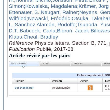
Simon
;Kowalska, Magdalena
;Krämer, Jörg
Ettenauer, S.
;Neugart, Rainer
;Neyens, Ger
Wilfried
;Nowacki, Frédéric
;Otsuka, Takaha
L.
;Sánchez Alarcón, Rodolfo
;Tsunoda, Yus
D.T.
;Babcock, Carla
;Bieroń, Jacek
;Billowes
Klaus
;Cheal, Bradley
Référence
Physics letters. Section B, 771
Publication
Publié, 2017-08
Article révisé par les pairs
ACCÈS EN LIGNE
DÉTAILS
CONTENU
STATI
Fichier importé via le DOI
Fichier
Version
Accès
Des
Full
doi 242846.pdf
Version publiée
or f