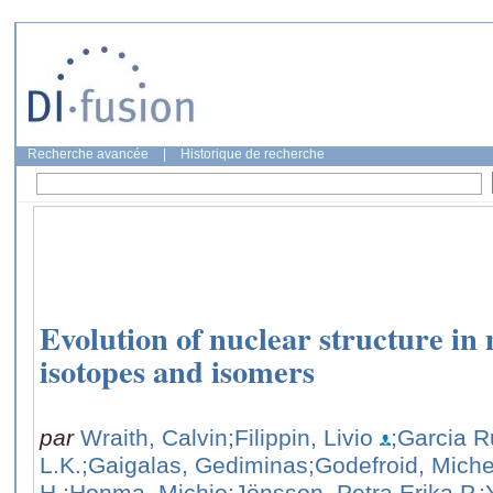
Recherche avancée
|
Historique de recherche
Evolution of nuclear structure in
isotopes and isomers
par
Wraith, Calvin
;Filippin, Livio
;Garcia R
L.K.
;Gaigalas, Gediminas
;Godefroid, Miche
H.
;Honma, Michio
;Jönsson, Petra Erika P.
;