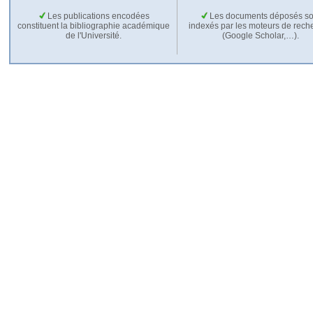
Les publications encodées
Les documents déposés so
constituent la bibliographie académique
indexés par les moteurs de rech
de l'Université.
(Google Scholar,…).