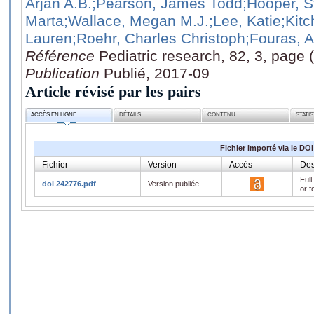
Arjan A.B.
;Pearson, James Todd
;Hooper, S
Marta
;Wallace, Megan M.J.
;Lee, Katie
;Kit
Lauren
;Roehr, Charles Christoph
;Fouras, 
Référence
Pediatric research, 82, 3, page 
Publication
Publié, 2017-09
Article révisé par les pairs
ACCÈS EN LIGNE
DÉTAILS
CONTENU
STATI
Fichier importé via le DOI
Fichier
Version
Accès
Des
Full
doi 242776.pdf
Version publiée
or f