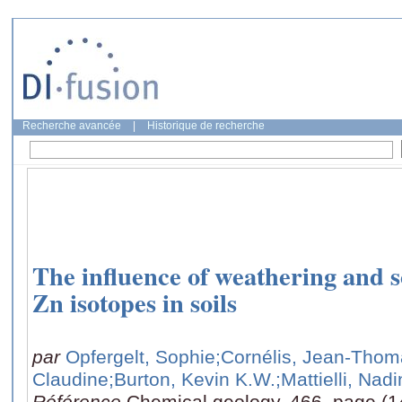
Recherche avancée
|
Historique de recherche
The influence of weathering and s
Zn isotopes in soils
par
Opfergelt, Sophie
;Cornélis, Jean-Tho
Claudine
;Burton, Kevin K.W.
;Mattielli, Nad
Référence
Chemical geology, 466, page (1