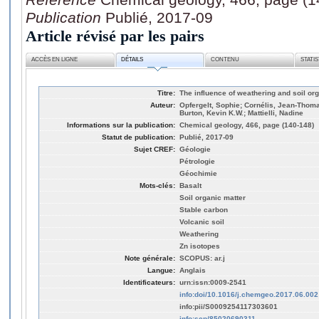
Publication
Publié, 2017-09
Article révisé par les pairs
ACCÈS EN LIGNE
DÉTAILS
CONTENU
STATI
Titre:
The influence of weathering and soil org
Auteur:
Opfergelt, Sophie; Cornélis, Jean-Thom
Burton, Kevin K.W.; Mattielli, Nadine
Informations sur la publication:
Chemical geology, 466, page (140-148)
Statut de publication:
Publié, 2017-09
Sujet CREF:
Géologie
Pétrologie
Géochimie
Mots-clés:
Basalt
Soil organic matter
Stable carbon
Volcanic soil
Weathering
Zn isotopes
Note générale:
SCOPUS: ar.j
Langue:
Anglais
Identificateurs:
urn:issn:0009-2541
info:doi/10.1016/j.chemgeo.2017.06.002
info:pii/S0009254117303601
info:scp/85020690311