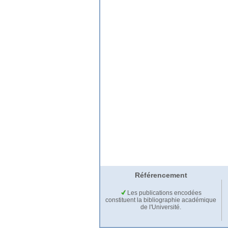
Référencement
Les publications encodées
constituent la bibliographie académique
de l'Université.