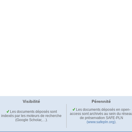
Visibilité
Pérennité
Les documents déposés en open-
Les documents déposés sont
access sont archivés au sein du résea
indexés par les moteurs de recherche
de préservation SAFE-PLN
(Google Scholar,…).
(www.safepln.org)
.