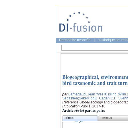
Recherche avancée
|
Historique de rec
Biogeographical, environment
bird taxonomic and trait turn
par
Barnagaud, Jean Yves
;Kissling, Wilm 
Sébastien
;Sekercioglu, Cagan C.H.
;Svenn
Référence
Global ecology and biogeograp
Publication
Publié, 2017-10
Article révisé par les pairs
DÉTAILS
CONTENU