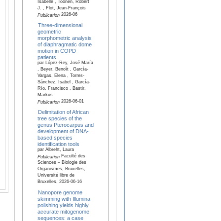
Isabelle , Toonen, Robert
J. , Flot, Jean-François
2026-06
Publication
Three-dimensional
geometric
morphometric analysis
of diaphragmatic dome
motion in COPD
patients
par López-Rey, José María
, Beyer, Benoît , García-
Vargas, Elena , Torres-
Sánchez, Isabel , García-
Río, Francisco , Bastir,
Markus
2026-06-01
Publication
Delimitation of African
tree species of the
genus Pterocarpus and
development of DNA-
based species
identification tools
par Albreht, Laura
Faculté des
Publication
Sciences – Biologie des
Organismes, Bruxelles,
Université libre de
Bruxelles, 2026-06-16
Nanopore genome
skimming with Illumina
polishing yields highly
accurate mitogenome
sequences: a case