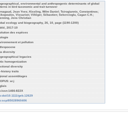
ogeographical, environmental and anthropogenic determinants of global
tterns in bird taxonomic and trait turnover
rnagaud, Jean Yves; Kissling, Wilm Daniel; Tsirogiannis, Constantinos;
sikopoulos, Vissarion; Villéger, Sébastien; Sekercioglu, Cagan C.H.;
enning, Jens Christian
obal ecology and biogeography, 26, 10, page (1190-1200)
blié, 2017-10
olution des espèces
ologie
vironnement et pollution
thropocene
ta diversity
ogeographical legacies
otic homogenization
nctional diversity
e-history traits
gional assemblages
OPUS: ar.j
glais
n:issn:1466-822X
fo:doi/10.1111/geb.12629
fo:scp/85028960406