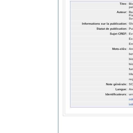
Titre:
Bi
pa
Auteur:
Ba
Fi
Sv
Informations sur la publication:
Gl
Statut de publication:
Pu
Sujet CREF:
Ev
Ec
En
Mots-clés:
An
be
bi
bi
fu
lif
re
Note générale:
SC
Langue:
An
Identificateurs:
ur
in
in