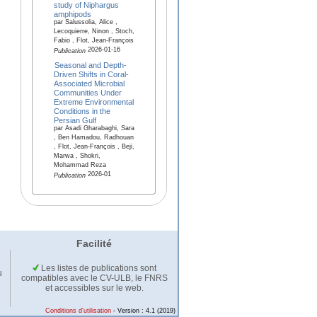
study of Niphargus
amphipods
par Salussolia, Alice ,
Lecoquierre, Ninon , Stoch,
Fabio , Flot, Jean-François
2026-01-16
Publication
Seasonal and Depth-
Driven Shifts in Coral-
Associated Microbial
Communities Under
Extreme Environmental
Conditions in the
Persian Gulf
par Asadi Gharabaghi, Sara
, Ben Hamadou, Radhouan
, Flot, Jean-François , Beji,
Marwa , Shokri,
Mohammad Reza
2026-01
Publication
Facilité
Les listes de publications sont
u
compatibles avec le CV-ULB, le FNRS
et accessibles sur le web.
Conditions d'utilisation
- Version : 4.1 (2019)