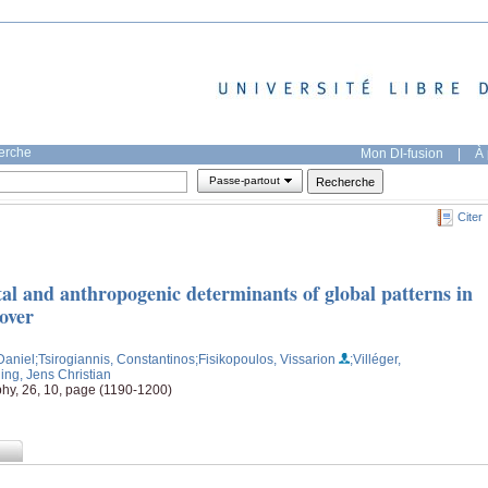
herche
Mon DI-fusion
|
À 
Passe-partout
Citer
al and anthropogenic determinants of global patterns in
over
Daniel
;Tsirogiannis, Constantinos
;Fisikopoulos, Vissarion
;Villéger,
ing, Jens Christian
hy, 26, 10, page (1190-1200)