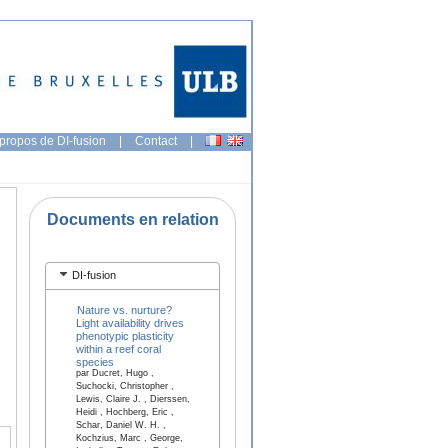
propos de DI-fusion
|
Contact
|
Documents en relation
DI-fusion
Nature vs. nurture?
Light availability drives
phenotypic plasticity
within a reef coral
species
par Ducret, Hugo ,
Suchocki, Christopher ,
Lewis, Claire J. , Dierssen,
Heidi , Hochberg, Eric ,
Schar, Daniel W. H. ,
Kochzius, Marc , George,