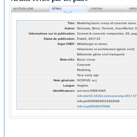
ACCÈS EN LIGNE
DÉTAILS
CONTENU
STATI
Titre:
Modeling basic creep of concrete since 
Auteur:
Delsaute, Brice; Torrenti, Jean-Michel; 
Informations sur la publication:
Cement & concrete composites, 83, pag
Statut de publication:
Publié, 2017-10
Sujet CREF:
Métallurgie et mines
Urbanisme et architecture [génie civil]
Bâtiments génie civil transports
Mots-clés:
Basic creep
Concrete
Modeling
Very early age
Note générale:
SCOPUS: ar.j
Langue:
Anglais
Identificateurs:
urn:issn:0958-9465
info:doi/10.1016/j.cemconcomp.2017.07
info:pii/S0958946516302608
info:scp/85026370006