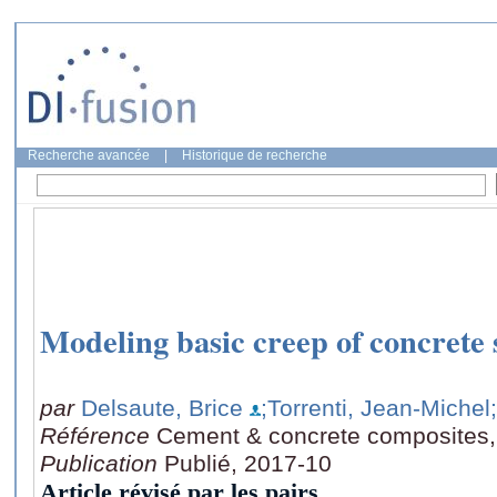
Recherche avancée
|
Historique de recherche
Modeling basic creep of concrete s
par
Delsaute, Brice
;Torrenti, Jean-Michel
Référence
Cement & concrete composites,
Publication
Publié, 2017-10
Article révisé par les pairs