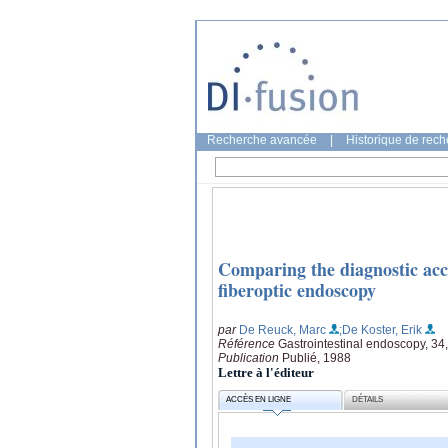
Recherche avancée
|
Historique de rec
Comparing the diagnostic acc
fiberoptic endoscopy
par
De Reuck, Marc
;De Koster, Erik
Référence
Gastrointestinal endoscopy, 34,
Publication
Publié, 1988
Lettre à l'éditeur
ACCÈS EN LIGNE
DÉTAILS