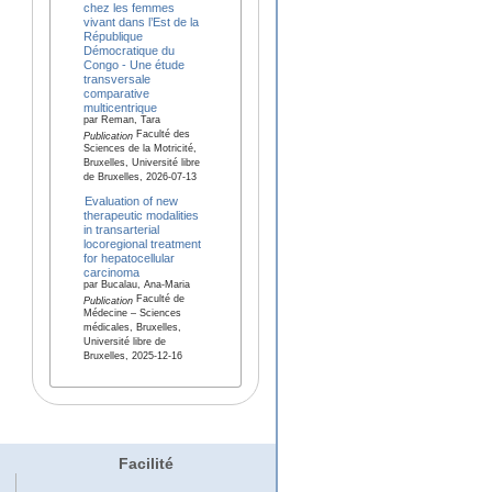
chez les femmes
vivant dans l’Est de la
République
Démocratique du
Congo - Une étude
transversale
comparative
multicentrique
par Reman, Tara
Faculté des
Publication
Sciences de la Motricité,
Bruxelles, Université libre
de Bruxelles, 2026-07-13
Evaluation of new
therapeutic modalities
in transarterial
locoregional treatment
for hepatocellular
carcinoma
par Bucalau, Ana-Maria
Faculté de
Publication
Médecine – Sciences
médicales, Bruxelles,
Université libre de
Bruxelles, 2025-12-16
Facilité