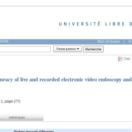
herche
Mon DI-fusion
|
À 
Passe-partout
Citer
uracy of live and recorded electronic video endoscopy and
 1, page (77)
STATISTIQUES
Fichier importé d'Elsevier