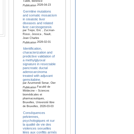
Tulelli, Berenice
2026-04-23
Publication
Germline mutations
and somatic mosaicism
in steatotic liver
diseases and related
liver carcinogenesis
par Trepo, Eric , Zucman-
Rossi, Jessica , Nault,
Jean Charles
2026-02-01
Publication
Identification,
characterization and
predictive validation of
a methylglyoxal
signature in resectable
pancreatic ductal
adenocarcinoma
treated with adjuvant
gemcitabine.
par Azurmendi Senar, Oier
Faculté de
Publication
Médecine – Sciences
biomédicales et
pharmaceutiques,
Bruxelles, Université libre
de Bruxelles, 2026-03-03
Conséquences
pelviennes,
psychologiques et sur
la qualité de vie des
violences sexuelles
liées aux conflits armés