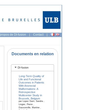
propos de DI-fusion
|
Contact
|
Documents en relation
DI-fusion
Long-Term Quality of
Life and Functional
Outcomes in Patients
With Anorectal
Malformations: A
Retrospective
Multicenter Study in
Brussels, Belgium
par Lopez Garri, Sandra ,
Lingier, Pierre ,
Dassonville, Martine ,