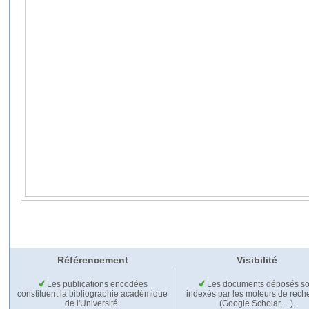
Référencement
Visibilité
Les publications encodées
Les documents déposés so
constituent la bibliographie académique
indexés par les moteurs de rech
de l'Université.
(Google Scholar,…).