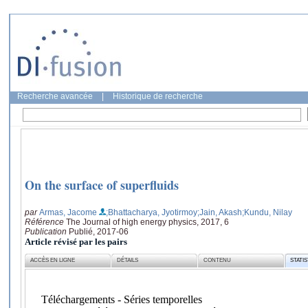
Recherche avancée
|
Historique de recherche
On the surface of superfluids
par
Armas, Jacome
;Bhattacharya, Jyotirmoy
;Jain, Akash
;Kundu, Nilay
Référence
The Journal of high energy physics, 2017, 6
Publication
Publié, 2017-06
Article révisé par les pairs
ACCÈS EN LIGNE
DÉTAILS
CONTENU
STATI