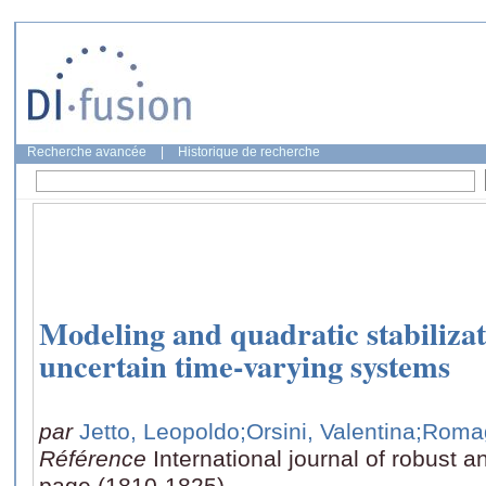
Recherche avancée
|
Historique de recherche
Modeling and quadratic stabilizati
uncertain time-varying systems
par
Jetto, Leopoldo
;Orsini, Valentina
;Romag
Référence
International journal of robust a
page (1810-1825)