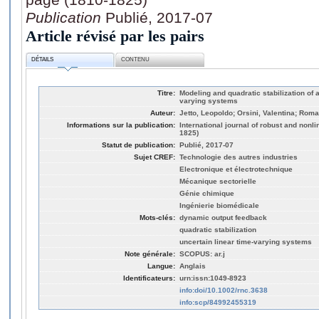
Publication
Publié, 2017-07
Article révisé par les pairs
DÉTAILS
CONTENU
Titre:
Modeling and quadratic stabilization of a
varying systems
Auteur:
Jetto, Leopoldo; Orsini, Valentina; Roma
Informations sur la publication:
International journal of robust and nonli
1825)
Statut de publication:
Publié, 2017-07
Sujet CREF:
Technologie des autres industries
Electronique et électrotechnique
Mécanique sectorielle
Génie chimique
Ingénierie biomédicale
Mots-clés:
dynamic output feedback
quadratic stabilization
uncertain linear time-varying systems
Note générale:
SCOPUS: ar.j
Langue:
Anglais
Identificateurs:
urn:issn:1049-8923
info:doi/10.1002/rnc.3638
info:scp/84992455319