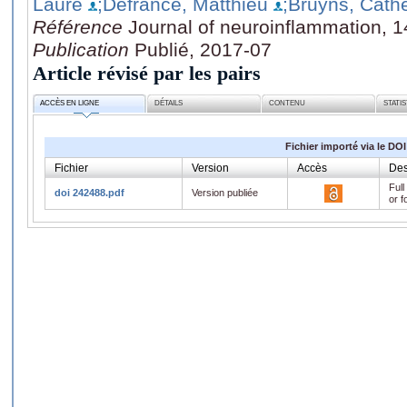
Laure
;Defrance, Matthieu
;Bruyns, Cath
Référence
Journal of neuroinflammation, 1
Publication
Publié, 2017-07
Article révisé par les pairs
ACCÈS EN LIGNE
DÉTAILS
CONTENU
STATI
Fichier importé via le DOI
Fichier
Version
Accès
Des
Full
doi 242488.pdf
Version publiée
or f