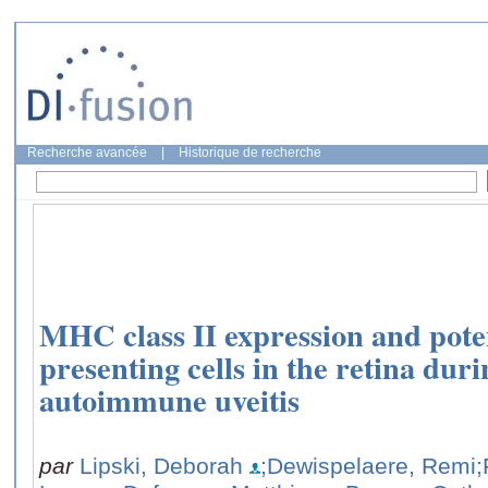
Recherche avancée
|
Historique de recherche
MHC class II expression and poten
presenting cells in the retina dur
autoimmune uveitis
par
Lipski, Deborah
;Dewispelaere, Remi
;