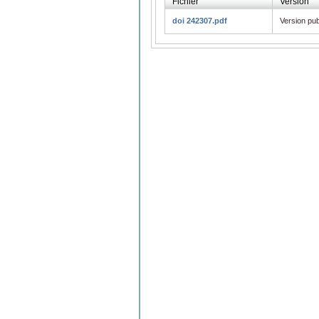
Fichier
Version
doi 242307.pdf
Version pub