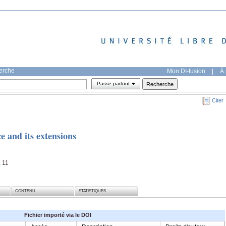
herche
Mon DI-fusion
|
À 
Passe-partout
Citer
 and its extensions
, 11
CONTENU
STATISTIQUES
Fichier importé via le DOI