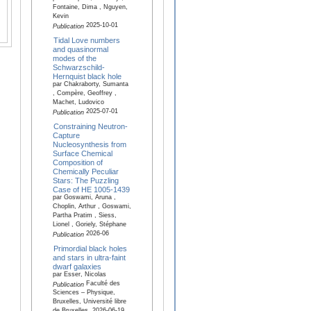
Fontaine, Dima , Nguyen,
Kevin
2025-10-01
Publication
Tidal Love numbers
and quasinormal
modes of the
Schwarzschild-
Hernquist black hole
par Chakraborty, Sumanta
, Compère, Geoffrey ,
Machet, Ludovico
2025-07-01
Publication
Constraining Neutron-
Capture
Nucleosynthesis from
Surface Chemical
Composition of
Chemically Peculiar
Stars: The Puzzling
Case of HE 1005-1439
par Goswami, Aruna ,
Choplin, Arthur , Goswami,
Partha Pratim , Siess,
Lionel , Goriely, Stéphane
2026-06
Publication
Primordial black holes
and stars in ultra-faint
dwarf galaxies
par Esser, Nicolas
Faculté des
Publication
Sciences – Physique,
Bruxelles, Université libre