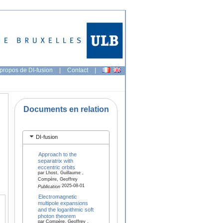
propos de DI-fusion
|
Contact
|
Documents en relation
DI-fusion
Approach to the
separatrix with
eccentric orbits
par Lhost, Guillaume ,
Compère, Geoffrey
2025-08-01
Publication
Electromagnetic
multipole expansions
and the logarithmic soft
photon theorem
par Compère, Geoffrey ,