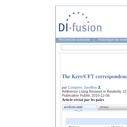
Recherche avancée
|
Historique de rec
The Kerr/CFT correspondence
par
Compère, Geoffrey
Référence
Living Reviews in Relativity, 15
Publication
Publié, 2016-12-06
Article révisé par les pairs
ACCÈS EN LIGNE
DÉTAILS