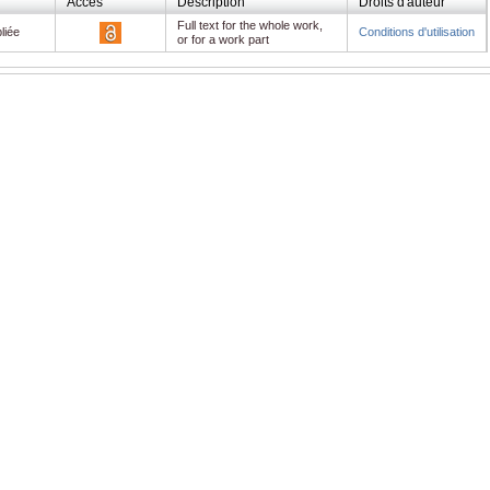
Accès
Description
Droits d'auteur
Full text for the whole work,
liée
Conditions d'utilisation
or for a work part