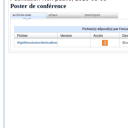
Poster de conférence
ACCÈS EN LIGNE
DÉTAILS
STATISTIQUES
Fichier(s) déposé(s) par l'enc
Fichier
Version
Accès
Des
HighResolutionVerticalInertialSensor.pdf
Œuv