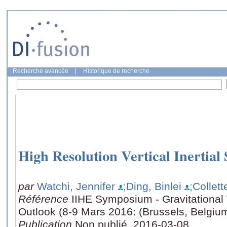
Recherche avancée
|
Historique de recherche
High Resolution Vertical Inertial
par
Watchi, Jennifer
;Ding, Binlei
;Collet
Référence
IIHE Symposium - Gravitational
Outlook (8-9 Mars 2016: (Brussels, Belgiu
Publication
Non publié, 2016-03-08