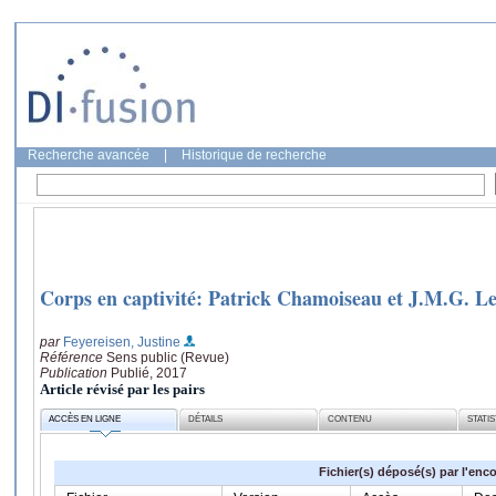
Recherche avancée
|
Historique de recherche
Corps en captivité: Patrick Chamoiseau et J.M.G. Le
par
Feyereisen, Justine
Référence
Sens public (Revue)
Publication
Publié, 2017
Article révisé par les pairs
ACCÈS EN LIGNE
DÉTAILS
CONTENU
STATI
Fichier(s) déposé(s) par l'enc