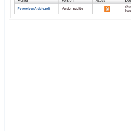
Fichier
Version
Accès
Des
Œuv
FeyereisenArticle.pdf
Version publiée
l'œ